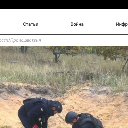
Статьи
Война
Инфр
ости
/
Происшествия