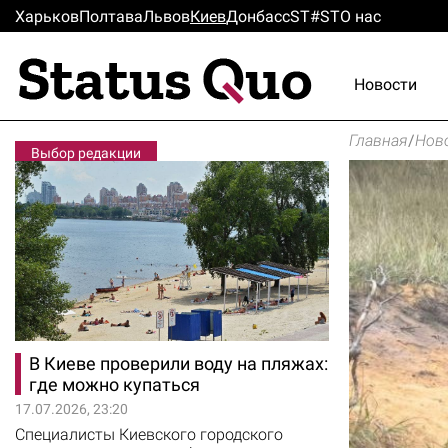
Харьков
Полтава
Львов
Киев
Донбасс
ST#ST
О нас
Новости
Главная
/
Нов
Выбор редакции
В Киеве проверили воду на пляжах:
где можно купаться
17.07.2026, 23:20
Специалисты Киевского городского