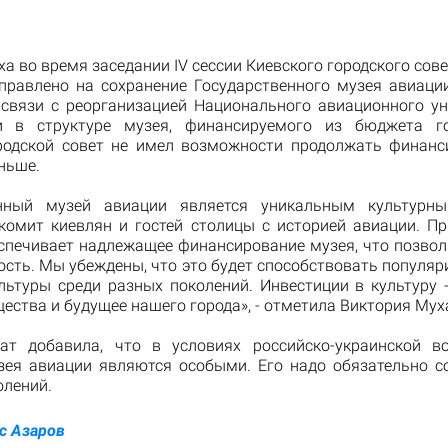
а во время заседании IV сессии Киевского городского сов
правлено на сохранение Государственного музея авиации
 связи с реорганизацией Национального авиационного ун
и в структуре музея, финансируемого из бюджета го
родской совет не имел возможности продолжать финанс
ньше.
енный музей авиации является уникальным культурны
комит киевлян и гостей столицы с историей авиации. Пр
спечивает надлежащее финансирование музея, что позвол
ость. Мы убеждены, что это будет способствовать популяр
ультуры среди разных поколений. Инвестиции в культуру -
ества и будущее нашего города», - отметила Виктория Мух
ат добавила, что в условиях российско-украинской 
зея авиации являются особыми. Его надо обязательно с
олений.
с Азаров