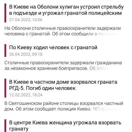
Святошинского района столицы, работники
В Киеве на Оболони хулиган устроил стрельбу
криминальной полиции на проспекте Леся Курбаса
в подъезде и угрожал гранатой полицейским
остановили подозрительного гражданина. В ходе
27.04.2022, 10:06
проверки установлено, что неизвестный имеет при
себе гранату и вещества похожие на наркотики. Как
На Оболони столичные правоохранители задержали
рассказала…
человека с гранатой. Об этом сообщили в полиции
Киева. На спецлинию 102 поступило сообщение от
женщины о том, что ее сожитель стреляет из
По Киеву ходил человек с гранатой
пистолета в подъезде дома по улице Озерной.
26.04.2022, 09:18
Правоохранители установили, что мужчина находился
в состоянии алкогольного опьянения.
Столичные правоохранители задержали гражданина
Правонарушитель проживает вместе с заявительницей
за незаконное хранение боеприпасов. Об этом
и злоупотребляет…
сообщили в полиции Киева. Сотрудники полка полиции
особого назначения №2 во время патрулирования
В Киеве в частном доме взорвался граната
Днепровского района заметили вблизи многоэтажки
РГД-5. Погиб один человек
на улице Петра Вершигоры подозрительного мужчину.
12.02.2022, 18:24
Увидев правоохранителей, гражданин резко изменил
направление движения. Полицейские догнали
В Святошинском районе столицы взорвался частный
неизвестного…
дом. Об этом сообщает полиция Киева. ЧП произошло
в частном доме, расположенном на улице Юрия Клена.
В результате взрыва погиб мужчина. На место
В центре Киева женщина угрожала взорвать
происшествия прибыли судебно-медицинский эксперт,
гранату
следственно-оперативные группы, взрывотехники,