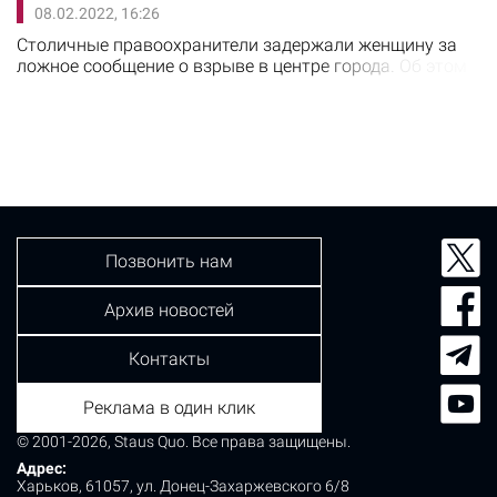
08.02.2022, 16:26
специалисты криминалистической лаборатории и
врачи. Следствие установило, что в здании…
Столичные правоохранители задержали женщину за
ложное сообщение о взрыве в центре города. Об этом
8 февраля сообщили в полиции Киева. В дежурную
часть полиции Киева поступило сообщение о том, что
на Майдане Незалежности стоит женщина, у которой в
кармане якобы граната. Как рассказал начальник
Шевченковского управления полиции Игорь Падюк,
уже через несколько минут по указанному…
Позвонить нам
Архив новостей
Контакты
Реклама в один клик
© 2001-2026, Staus Quo. Все права защищены.
Адрес:
Харьков, 61057, ул. Донец-Захаржевского 6/8