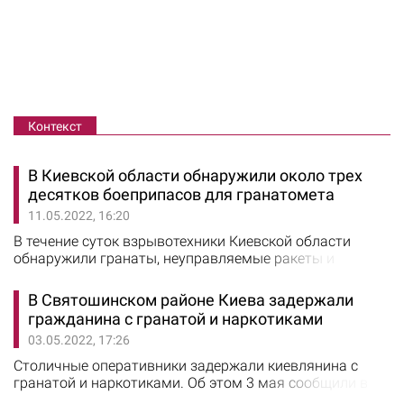
Контекст
В Киевской области обнаружили около трех
десятков боеприпасов для гранатомета
11.05.2022, 16:20
В течение суток взрывотехники Киевской области
обнаружили гранаты, неуправляемые ракеты и
осколочные боеприпасы. Об этом сообщили в
областном правлении НП. В Макарове в Бучанском
В Святошинском районе Киева задержали
районе взрывотехники обнаружили металлические
гражданина с гранатой и наркотиками
части реактивных снарядов в РСЗО "Ураган" и
03.05.2022, 17:26
обезвредили неуправляемую авиационную ракету
С-8КОМ калибра 80 мм. В селе Софиевская
Столичные оперативники задержали киевлянина с
Борщаговка…
гранатой и наркотиками. Об этом 3 мая сообщили в
полиции Киева. Отрабатывая территорию