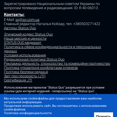
Зарегистрировано Национальным советом Украины по
вопросам телевидения и радиовещания.
ID: R 40-06013.
Контакты
:
E-Mail:
sq@sq.com.ua
Главный редактор Наталья Кобзар,
тел. +380503271422
Авторы Status Quo
Этический кодекс Status Quo
Наша миссия и ценности
STATUS QUO медиакит
Политика в сфере конфиденциальности и персональных
данных
Условия использования
Редакционная политика Status Quo
Рекламна діяльність, спонсорство та комерційне партнерство
Політика управління конфліктами інтересів
Політика безпеки редакції
Звіт про прозорість (JTI)
Сертифікація JTI
Использование материалов "Status Quo" разрешается при условии
ссылки (для интернет-изданий - гиперссылки) на "Status quo".
Материалы в рубриках "Новости партнеров" и "Пресс-релизы"
размещаются на правах рекламы или в рамках некоммерческого
Мы используем cookie-файлы для предоставления вам наиболее
партнерства.
актуальной информации.
Продолжая использовать сайт, Вы соглашаетесь с использованием
Изображения, содержащие метку "Status Quo" или не содержащие
cookie-файлов.
информации об источнике фото, являются иллюстративными либо
Политика конфиденциальности
сгенерированными ИИ
Принять