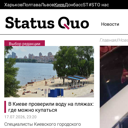
Харьков
Полтава
Львов
Киев
Донбасс
ST#ST
О нас
Новости
Главная
/
Нов
Выбор редакции
В Киеве проверили воду на пляжах:
где можно купаться
17.07.2026, 23:20
Специалисты Киевского городского