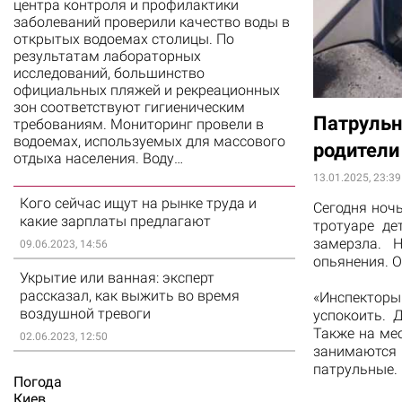
центра контроля и профилактики
заболеваний проверили качество воды в
открытых водоемах столицы. По
результатам лабораторных
исследований, большинство
официальных пляжей и рекреационных
зон соответствуют гигиеническим
Патрульн
требованиям. Мониторинг провели в
водоемах, используемых для массового
родители
отдыха населения. Воду…
13.01.2025, 23:39
Кого сейчас ищут на рынке труда и
Сегодня ноч
какие зарплаты предлагают
тротуаре де
замерзла. 
09.06.2023, 14:56
опьянения. О
Укрытие или ванная: эксперт
рассказал, как выжить во время
«Инспектор
воздушной тревоги
успокоить. 
Также на ме
02.06.2023, 12:50
занимаются
патрульные.
Погода
Киев