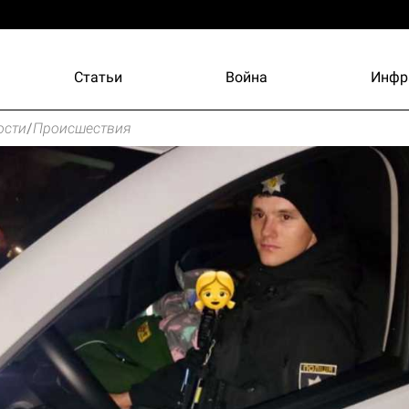
Статьи
Война
Инфр
ости
/
Происшествия