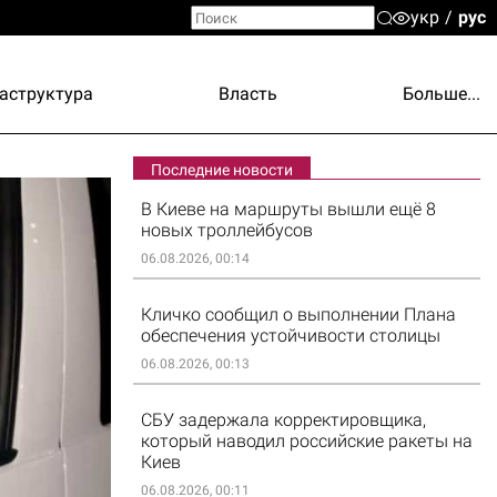
укр
рус
аструктура
Власть
Больше...
Последние новости
В Киеве на маршруты вышли ещё 8
новых троллейбусов
06.08.2026, 00:14
Кличко сообщил о выполнении Плана
обеспечения устойчивости столицы
06.08.2026, 00:13
СБУ задержала корректировщика,
который наводил российские ракеты на
Киев
06.08.2026, 00:11