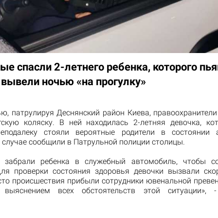
ые спасли 2-летнего ребенка, которого пь
 вывели ночью «на прогулку»
ью, патрулируя Деснянский район Киева, правоохранители
тскую коляску. В ней находилась 2-летняя девочка, ко
Неподалеку стояли вероятные родители в состоянии а
 случае сообщили в Патрульной полиции столицы.
ы забрали ребенка в служебный автомобиль, чтобы со
Для проверки состояния здоровья девочки вызвали ск
сто происшествия прибыли сотрудники ювенальной превен
 выяснением всех обстоятельств этой ситуации», -