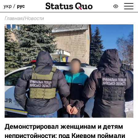
укр
рус
Главная
/
Новости
Демонстрировал женщинам и детям
непристойности: под Киевом поймали