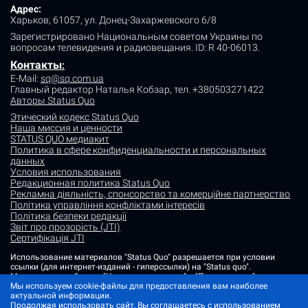
Адрес:
Харьков, 61057, ул. Донец-Захаржевского 6/8
Зарегистрировано Национальным советом Украины по
вопросам телевидения и радиовещания.
ID: R 40-06013.
Контакты
:
E-Mail:
sq@sq.com.ua
Главный редактор Наталья Кобзар,
тел. +380503271422
Авторы Status Quo
Этический кодекс Status Quo
Наша миссия и ценности
STATUS QUO медиакит
Политика в сфере конфиденциальности и персональных
данных
Условия использования
Редакционная политика Status Quo
Рекламна діяльність, спонсорство та комерційне партнерство
Політика управління конфліктами інтересів
Політика безпеки редакції
Звіт про прозорість (JTI)
Сертифікація JTI
Использование материалов "Status Quo" разрешается при условии
ссылки (для интернет-изданий - гиперссылки) на "Status quo".
Материалы в рубриках "Новости партнеров" и "Пресс-релизы"
Мы используем cookie-файлы для предоставления вам наиболее
размещаются на правах рекламы или в рамках некоммерческого
актуальной информации.
партнерства.
Продолжая использовать сайт, Вы соглашаетесь с использованием