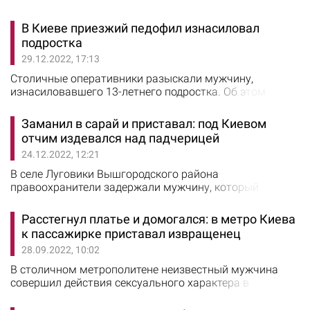
В Киеве приезжий педофил изнасиловал
подростка
29.12.2022, 17:13
Столичные оперативники разыскали мужчину,
изнасиловавшего 13-летнего подростка. Об этом
сообщили в ГУ Нацполиции Киева. Установлено, что
злоумышленник – 30-летний уроженец Харьковской
Заманил в сарай и приставал: под Киевом
области - познакомился с мальчиком в интернете.
отчим издевался над падчерицей
Летом 2021 года мужчина пригласил подростка на
24.12.2022, 12:21
встречу, а после - изнасиловал. Мужчина скрывался от
следствия, и сотрудники полиции заочно…
В селе Луговики Вышгородского района
правоохранители задержали мужчину, который
совершал сексуальное насилие над падчерицей. Об
этом сообщили в ГУ Нацполиции Киевской области.
Расстегнул платье и домогался: в метро Киева
Так, 22 декабря в Вышгородское управление полиции
к пассажирке приставал извращенец
обратилась женщина, которая сообщила, что ее муж
28.09.2022, 10:02
развращает 13-летнюю дочь. Полицейские выяснили,
что 35-летний мужчина отвел дочь жены в сарай и
В столичном метрополитене неизвестный мужчина
начал…
совершил действия сексуального характера в
отношении одной из пассажирок. Об этом сообщили в
ГУ Нацполиции Киевской области. Женский крик на