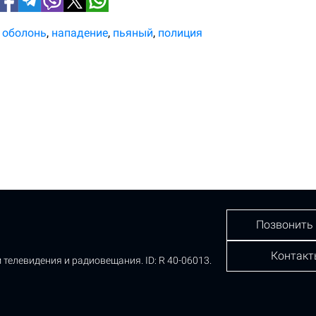
оболонь
нападение
пьяный
полиция
Позвонить
Контакт
 телевидения и радиовещания.
ID: R 40-06013.