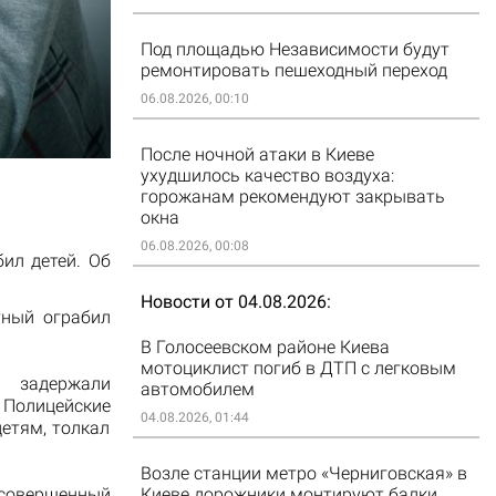
Под площадью Независимости будут
ремонтировать пешеходный переход
06.08.2026, 00:10
После ночной атаки в Киеве
ухудшилось качество воздуха:
горожанам рекомендуют закрывать
окна
06.08.2026, 00:08
ил детей. Об
Новости от 04.08.2026
тный ограбил
В Голосеевском районе Киева
мотоциклист погиб в ДТП с легковым
 задержали
автомобилем
 Полицейские
04.08.2026, 01:44
детям, толкал
Возле станции метро «Черниговская» в
Киеве дорожники монтируют балки
, совершенный