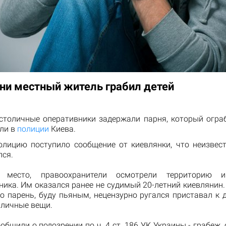
ни местный житель грабил детей
столичные оперативники задержали парня, который ограб
ли в
полиции
Киева.
олицию поступило сообщение от киевлянки, что неизвес
лся.
 место, правоохранители осмотрели территорию и
ика. Им оказался ранее не судимый 20-летний киевлянин.
о парень, буду пьяным, нецензурно ругался приставал к 
 личные вещи.
общили о подозрении по ч. 4 ст. 186 УК Украины - грабеж