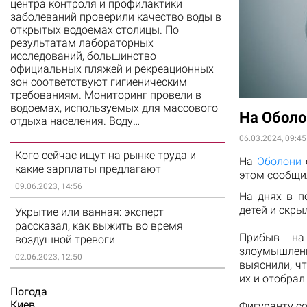
центра контроля и профилактики
заболеваний проверили качество воды в
открытых водоемах столицы. По
результатам лабораторных
исследований, большинство
официальных пляжей и рекреационных
зон соответствуют гигиеническим
требованиям. Мониторинг провели в
водоемах, используемых для массового
На Оболо
отдыха населения. Воду…
06.03.2024, 09:45
Кого сейчас ищут на рынке труда и
На
Оболони
какие зарплаты предлагают
этом сообщи
09.06.2023, 14:56
На днях в п
детей и скры
Укрытие или ванная: эксперт
рассказал, как выжить во время
Прибыв на
воздушной тревоги
злоумышленн
02.06.2023, 12:50
выяснили, чт
их и отобрал
Погода
Киев
Фигуранту со