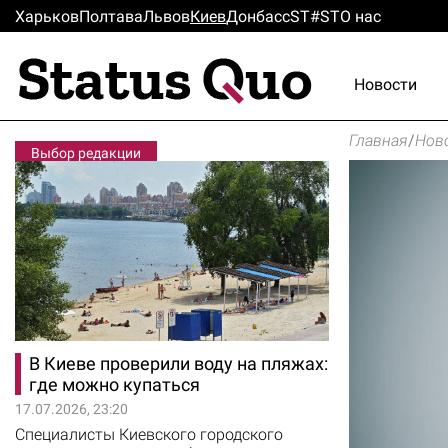
Харьков
Полтава
Львов
Киев
Донбасс
ST#ST
О нас
Новости
Главная
/
Нов
Выбор редакции
В Киеве проверили воду на пляжах:
где можно купаться
17.07.2026, 23:20
Специалисты Киевского городского