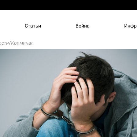
Статьи
Война
Инфр
ости
/
Криминал