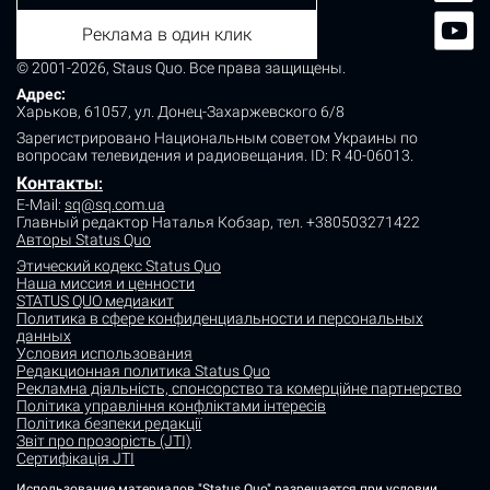
Реклама в один клик
© 2001-2026, Staus Quo. Все права защищены.
Адрес:
Харьков, 61057, ул. Донец-Захаржевского 6/8
Зарегистрировано Национальным советом Украины по
вопросам телевидения и радиовещания.
ID: R 40-06013.
Контакты
:
E-Mail:
sq@sq.com.ua
Главный редактор Наталья Кобзар,
тел. +380503271422
Авторы Status Quo
Этический кодекс Status Quo
Наша миссия и ценности
STATUS QUO медиакит
Политика в сфере конфиденциальности и персональных
данных
Условия использования
Редакционная политика Status Quo
Рекламна діяльність, спонсорство та комерційне партнерство
Політика управління конфліктами інтересів
Політика безпеки редакції
Звіт про прозорість (JTI)
Сертифікація JTI
Использование материалов "Status Quo" разрешается при условии