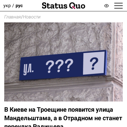
укр
рус
Главная
/
Новости
В Киеве на Троещине появится улица
Мандельштама, а в Отрадном не станет
переулка Радищева