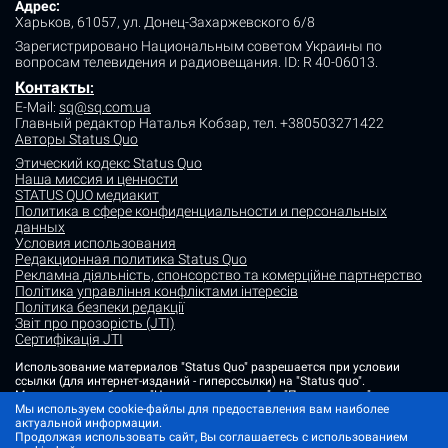
Адрес:
Харьков, 61057, ул. Донец-Захаржевского 6/8
Зарегистрировано Национальным советом Украины по
вопросам телевидения и радиовещания.
ID: R 40-06013.
Контакты
:
E-Mail:
sq@sq.com.ua
Главный редактор Наталья Кобзар,
тел. +380503271422
Авторы Status Quo
Этический кодекс Status Quo
Наша миссия и ценности
STATUS QUO медиакит
Политика в сфере конфиденциальности и персональных
данных
Условия использования
Редакционная политика Status Quo
Рекламна діяльність, спонсорство та комерційне партнерство
Політика управління конфліктами інтересів
Політика безпеки редакції
Звіт про прозорість (JTI)
Сертифікація JTI
Использование материалов "Status Quo" разрешается при условии
ссылки (для интернет-изданий - гиперссылки) на "Status quo".
Материалы в рубриках "Новости партнеров" и "Пресс-релизы"
размещаются на правах рекламы или в рамках некоммерческого
Мы используем cookie-файлы для предоставления вам наиболее
партнерства.
актуальной информации.
Продолжая использовать сайт, Вы соглашаетесь с использованием
Изображения, содержащие метку "Status Quo" или не содержащие