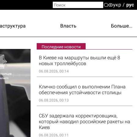
укр
рус
аструктура
Власть
Больше...
Последние новости
В Киеве на маршруты вышли ещё 8
новых троллейбусов
06.08.2026, 00:14
Кличко сообщил о выполнении Плана
обеспечения устойчивости столицы
06.08.2026, 00:13
СБУ задержала корректировщика,
который наводил российские ракеты на
Киев
06.08.2026, 00:11