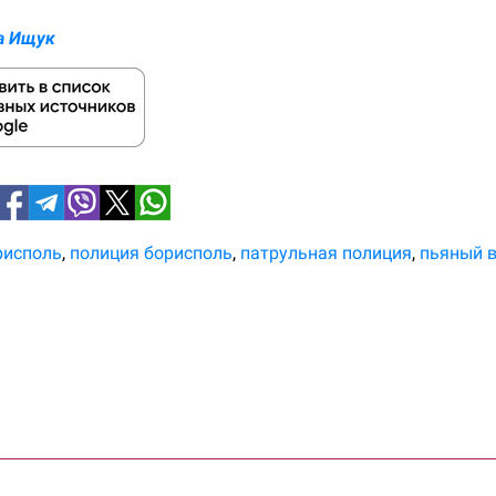
а Ищук
рисполь
полиция борисполь
патрульная полиция
пьяный в