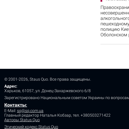
Правоохрани
несовершенн
алкогольного
пешеходному 
полицию Кие
Оболонском 
© 2001-2026, Staus Quo. Все права защищены.
Адрес:
Харьков, 61057, ул. Донец-Захаржевского 6/8
Зарегистрировано Национальным советом Украины по вопросам
Контакты
:
E-Mail:
sq@sq.com.ua
Главный редактор Наталья Кобзар,
тел. +380503271422
Авторы Status Quo
Этический кодекс Status Quo