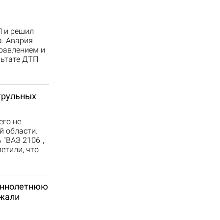
П и решил
а. Авария
правлением и
льтате ДТП
трульных
его не
й области.
"ВАЗ 2106",
етили, что
шеннолетнюю
ржали