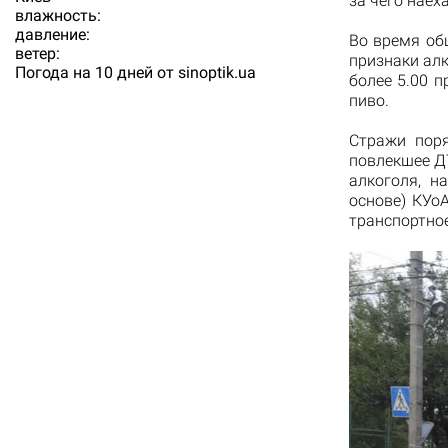
за чего наех
влажность:
давление:
Во время об
ветер:
признаки алк
Погода на 10 дней от
sinoptik.ua
более 5.00 п
пиво.
Стражи поря
повлекшее ДТ
алкоголя, н
основе) КУо
транспортно