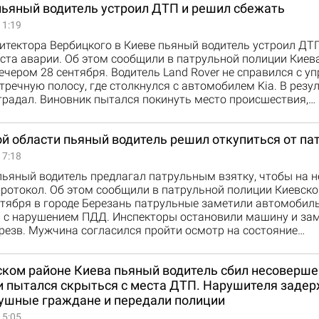
пьяный водитель устроил ДТП и решил сбежать
11:19
итектора Вербицкого в Киеве пьяный водитель устроил ДТ
ста аварии. Об этом сообщили в патрульной полиции Киев
чером 28 сентября. Водитель Land Rover не справился с у
тречную полосу, где столкнулся с автомобилем Kia. В резу
традал. Виновник пытался покинуть место происшествия,…
ой области пьяный водитель решил откупиться от па
17:18
ьяный водитель предлагал патрульным взятку, чтобы на н
ротокол. Об этом сообщили в патрульной полиции Киевско
тября в городе Березань патрульные заметили автомобиль 
 с нарушением ПДД. Инспекторы остановили машину и зам
резв. Мужчина согласился пройти осмотр на состояние…
ском районе Киева пьяный водитель сбил несовер
и пытался скрыться с места ДТП. Нарушителя заде
ушные граждане и передали полиции
15:05