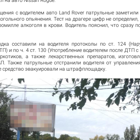
ал на авто Nissan Rogue.
щения с водителем авто Land Rover патрульные заметили 
огольного опьянения. Тест на драгере цифр не определил,
ромилле алкоголя в крови. Водитель пояснил, что сразу 
дка составили на водителя протоколы по ст. 124 (На
П) и по ч. 4 ст. 130 (Употребление водителем после ДТП с
аркотиков, а также лекарственных препаратов, изготов
АП. Также патрульные отстранили водителя от управлени
е средство эвакуировали на штрафплощадку.