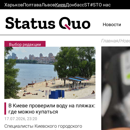
Харьков
Полтава
Львов
Киев
Донбасс
ST#ST
О нас
Новости
Главная
/
Нов
Выбор редакции
В Киеве проверили воду на пляжах:
где можно купаться
17.07.2026, 23:20
Специалисты Киевского городского