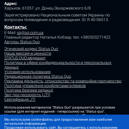
Адрес:
Харьков, 61057, ул. Донец-Захаржевского 6/8
Зарегистрировано Национальным советом Украины по
вопросам телевидения и радиовещания.
ID: R 40-06013.
Контакты
:
E-Mail:
sq@sq.com.ua
Главный редактор Наталья Кобзар,
тел. +380503271422
Авторы Status Quo
Этический кодекс Status Quo
Наша миссия и ценности
STATUS QUO медиакит
Политика в сфере конфиденциальности и персональных
данных
Условия использования
Редакционная политика Status Quo
Рекламна діяльність, спонсорство та комерційне партнерство
Політика управління конфліктами інтересів
Політика безпеки редакції
Звіт про прозорість (JTI)
Сертифікація JTI
Использование материалов "Status Quo" разрешается при условии
ссылки (для интернет-изданий - гиперссылки) на "Status quo".
Материалы в рубриках "Новости партнеров" и "Пресс-релизы"
Мы используем cookie-файлы для предоставления вам наиболее
размещаются на правах рекламы или в рамках некоммерческого
актуальной информации.
партнерства.
Продолжая использовать сайт, Вы соглашаетесь с использованием