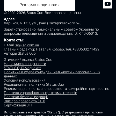
Реклама в один клик
© 2001-2026, Staus Quo. Все права защищены.
Адрес:
Харьков, 61057, ул. Донец-Захаржевского 6/8
Зарегистрировано Национальным советом Украины по
вопросам телевидения и радиовещания.
ID: R 40-06013.
Контакты
:
E-Mail:
sq@sq.com.ua
Главный редактор Наталья Кобзар,
тел. +380503271422
Авторы Status Quo
Этический кодекс Status Quo
Наша миссия и ценности
STATUS QUO медиакит
Политика в сфере конфиденциальности и персональных
данных
Условия использования
Редакционная политика Status Quo
Рекламна діяльність, спонсорство та комерційне партнерство
Політика управління конфліктами інтересів
Політика безпеки редакції
Звіт про прозорість (JTI)
Сертифікація JTI
Использование материалов "Status Quo" разрешается при условии
ссылки (для интернет-изданий - гиперссылки) на "Status quo".