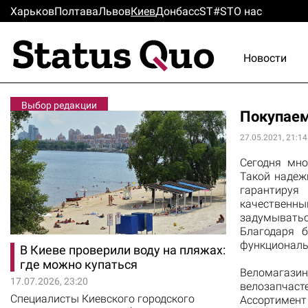
Харьков
Полтава
Львов
Киев
Донбасс
ST#ST
О нас
Новости
Выбор редакции
Покупаем
27.05.2021, 21:14
Сегодня мно
Такой надеж
гарантиру
качественным
задумыватьс
Благодаря 
функциональ
В Киеве проверили воду на пляжах:
где можно купаться
Веломагаз
17.07.2026, 23:20
велозапчас
Специалисты Киевского городского
Ассортимент