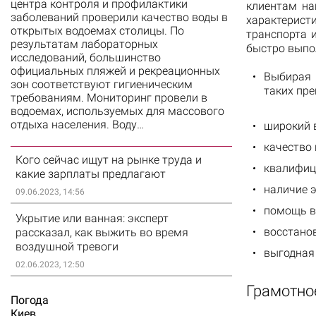
центра контроля и профилактики
клиентам на
заболеваний проверили качество воды в
характерист
открытых водоемах столицы. По
транспорта 
результатам лабораторных
быстро выпо
исследований, большинство
официальных пляжей и рекреационных
Выбирая 
зон соответствуют гигиеническим
таких пр
требованиям. Мониторинг провели в
водоемах, используемых для массового
отдыха населения. Воду…
широкий 
качество
Кого сейчас ищут на рынке труда и
квалифиц
какие зарплаты предлагают
наличие 
09.06.2023, 14:56
помощь в
Укрытие или ванная: эксперт
восстано
рассказал, как выжить во время
воздушной тревоги
выгодная
02.06.2023, 12:50
Грамотно
Погода
Киев