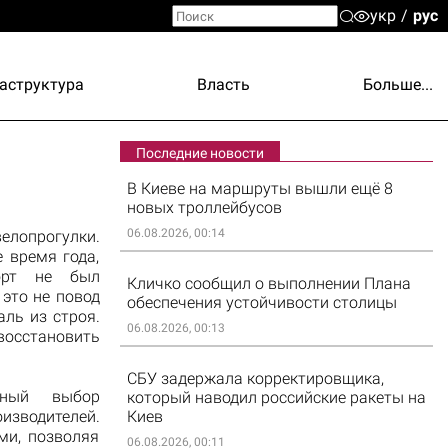
укр
рус
аструктура
Власть
Больше...
Последние новости
В Киеве на маршруты вышли ещё 8
новых троллейбусов
06.08.2026, 00:14
елопрогулки.
 время года,
орт не был
Кличко сообщил о выполнении Плана
 это не повод
обеспечения устойчивости столицы
ль из строя.
06.08.2026, 00:13
осстановить
СБУ задержала корректировщика,
ный выбор
который наводил российские ракеты на
зводителей.
Киев
ми, позволяя
06.08.2026, 00:11