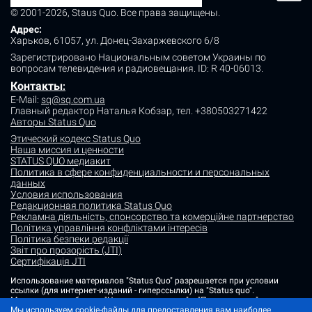
© 2001-2026, Staus Quo. Все права защищены.
Адрес:
Харьков, 61057, ул. Донец-Захаржевского 6/8
Зарегистрировано Национальным советом Украины по
вопросам телевидения и радиовещания.
ID: R 40-06013.
Контакты
:
E-Mail:
sq@sq.com.ua
Главный редактор Наталья Кобзар,
тел. +380503271422
Авторы Status Quo
Этический кодекс Status Quo
Наша миссия и ценности
STATUS QUO медиакит
Политика в сфере конфиденциальности и персональных
данных
Условия использования
Редакционная политика Status Quo
Рекламна діяльність, спонсорство та комерційне партнерство
Політика управління конфліктами інтересів
Політика безпеки редакції
Звіт про прозорість (JTI)
Сертифікація JTI
Использование материалов "Status Quo" разрешается при условии
ссылки (для интернет-изданий - гиперссылки) на "Status quo".
Материалы в рубриках "Новости партнеров" и "Пресс-релизы"
размещаются на правах рекламы или в рамках некоммерческого
Мы используем cookie-файлы для предоставления вам наиболее