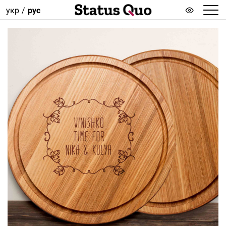
укр
рус