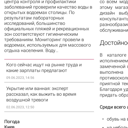
центра контроля и профилактики
со всем мод
заболеваний проверили качество воды в
этому магаз
открытых водоемах столицы. По
дизайн выб
результатам лабораторных
консультант
исследований, большинство
разнообрази
официальных пляжей и рекреационных
обслуживания
зон соответствуют гигиеническим
требованиям. Мониторинг провели в
Достойно
водоемах, используемых для массового
отдыха населения. Воду…
В каталоге
исполнение
Кого сейчас ищут на рынке труда и
замеченной 
какие зарплаты предлагают
выполнена
противоско
09.06.2023, 14:56
приятной те
Укрытие или ванная: эксперт
Благодаря уд
рассказал, как выжить во время
придать обра
воздушной тревоги
Среди всего 
02.06.2023, 12:50
обувь на 
Погода
Киев
на небол