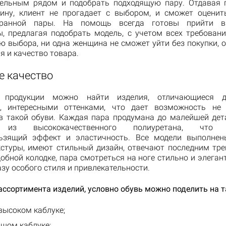
ельным рядом и подобрать подходящую пару. Отдавая 
ину, клиент не прогадает с выбором, и сможет оценит
ранной пары. На помощь всегда готовы прийти в
ы, предлагая подобрать модель, с учетом всех требовани
ю выбора, ни одна женщина не сможет уйти без покупки, о
 и качество товара.
е качество
 продукции можно найти изделия, отличающиеся д
м, интересными оттенками, что дает возможность не 
в такой обуви. Каждая пара продумана до малейшей дет
 из высококачественного полиуретана, что г
льзящий эффект и эластичность. Все модели выполнен
кстуры, имеют стильный дизайн, отвечают последним тре
обной колодке, пара смотреться на ноге стильно и элеган
зу особого стиля и привлекательности.
ассортимента изделий, условно обувь можно поделить на т
высоком каблуке;
ьшом каблуке;