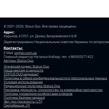
© 2001-2026, Staus Quo. Все права защищены.
Адрес:
Харьков, 61057, ул. Донец-Захаржевского 6/8
Зарегистрировано Национальным советом Украины по вопросам
Контакты
:
E-Mail:
sq@sq.com.ua
Главный редактор Наталья Кобзар,
тел. +380503271422
Авторы Status Quo
Этический кодекс Status Quo
Наша миссия и ценности
STATUS QUO медиакит
Политика в сфере конфиденциальности и персональных данных
Условия использования
Редакционная политика Status Quo
Рекламна діяльність, спонсорство та комерційне партнерство
Політика управління конфліктами інтересів
Політика безпеки редакції
Звіт про прозорість (JTI)
Сертифікація JTI