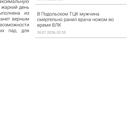
аксимальную
в жаркий день
ыполнена из
В Подольском ТЦК мужчина
танет верным
смертельно ранил врача ножом во
 возможности
время ВЛК
их пар, для
30.07.2026, 02:55