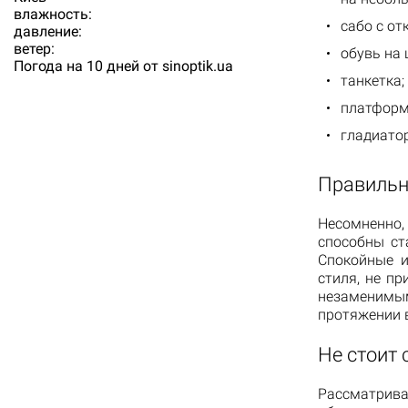
влажность:
сабо с о
давление:
ветер:
обувь на 
Погода на 10 дней от
sinoptik.ua
танкетка;
платформ
гладиато
Правильн
Несомненно
способны ст
Спокойные и
стиля, не п
незаменим
протяжении в
Не стоит
Рассматрива