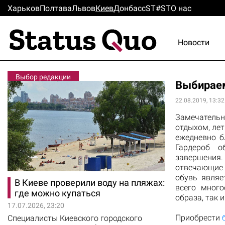
Харьков
Полтава
Львов
Киев
Донбасс
ST#ST
О нас
Новости
Выбор редакции
Выбирае
22.08.2019, 13:32
Замечательн
отдыхом, ле
ежедневно б
Гардероб о
завершения
отвечающие 
обувь являе
В Киеве проверили воду на пляжах:
всего много
где можно купаться
образа, так 
17.07.2026, 23:20
Приобрести
Специалисты Киевского городского