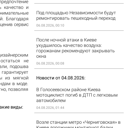
предпочтение
ь качество и
Под площадью Независимости будут
нимательные
ремонтировать пешеходный переход
й. Благодаря
ценив сервис
06.08.2026, 00:10
После ночной атаки в Киеве
ухудшилось качество воздуха:
горожанам рекомендуют закрывать
изайнерским
окна
остаться не
06.08.2026, 00:08
али, подошва
арантирует
ы из мягкой
Новости от 04.08.2026
ндам в моде.
тно, позволяя
В Голосеевском районе Киева
мотоциклист погиб в ДТП с легковым
автомобилем
акие виды:
04.08.2026, 01:44
Возле станции метро «Черниговская» в
Киеве дорожники монтируют балки