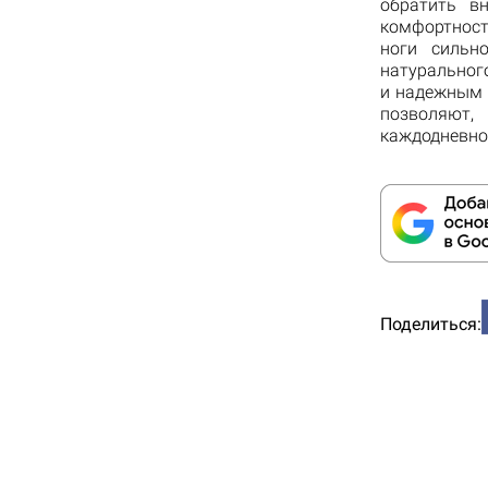
обратить в
комфортность
ноги сильн
натуральног
и надежным 
позволяют,
каждодневной
Поделиться: