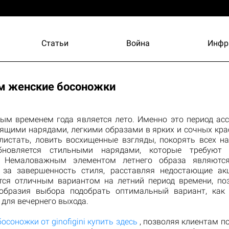
Статьи
Война
Инфр
м женские босоножки
ым временем года является лето. Именно это период асс
тящими нарядами, легкими образами в ярких и сочных крас
листать, ловить восхищенные взгляды, покорять всех на
бновляется стильными нарядами, которые требуют 
. Немаловажным элементом летнего образа являются
за завершенность стиля, расставляя недостающие ак
тся отличным вариантом на летний период времени, по
образия выбора подобрать оптимальный вариант, как
и для вечернего выхода.
босоножки от ginofigini купить здесь
, позволяя клиентам п