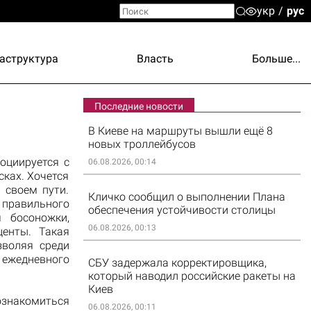
укр
рус
аструктура
Власть
Больше...
Последние новости
В Киеве на маршруты вышли ещё 8
новых троллейбусов
оциируется с
06.08.2026, 00:14
ках. Хочется
 своем пути.
Кличко сообщил о выполнении Плана
правильного
обеспечения устойчивости столицы
 босоножки,
06.08.2026, 00:13
центы. Такая
зволяя среди
 ежедневного
СБУ задержала корректировщика,
который наводил российские ракеты на
Киев
ознакомиться
06.08.2026, 00:11