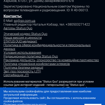
Харьков, 61057, ул. Донец-Захаржевского 6/8
Зарегистрировано Национальным советом Украины по
вопросам телевидения и радиовещания.
ID: R 40-06013.
Контакты
:
E-Mail:
sq@sq.com.ua
Главный редактор Наталья Кобзар,
тел. +380503271422
Авторы Status Quo
Этический кодекс Status Quo
Наша миссия и ценности
STATUS QUO медиакит
Политика в сфере конфиденциальности и персональных
данных
Условия использования
Редакционная политика Status Quo
Рекламна діяльність, спонсорство та комерційне партнерство
Політика управління конфліктами інтересів
Політика безпеки редакції
Звіт про прозорість (JTI)
Сертифікація JTI
Использование материалов "Status Quo" разрешается при условии
ссылки (для интернет-изданий - гиперссылки) на "Status quo".
Материалы в рубриках "Новости партнеров" и "Пресс-релизы"
размещаются на правах рекламы или в рамках некоммерческого
Мы используем cookie-файлы для предоставления вам наиболее
партнерства.
актуальной информации.
Продолжая использовать сайт, Вы соглашаетесь с использованием
Изображения, содержащие метку "Status Quo" или не содержащие
cookie-файлов.
информации об источнике фото, являются иллюстративными либо
Политика конфиденциальности