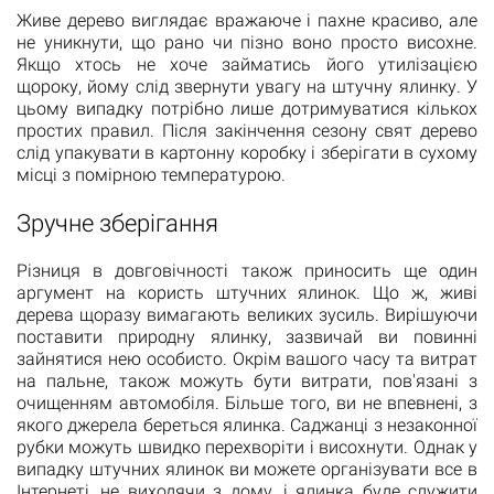
Живе дерево виглядає вражаюче і пахне красиво, але
не уникнути, що рано чи пізно воно просто висохне.
Якщо хтось не хоче займатись його утилізацією
щороку, йому слід звернути увагу на штучну ялинку. У
цьому випадку потрібно лише дотримуватися кількох
простих правил. Після закінчення сезону свят дерево
слід упакувати в картонну коробку і зберігати в сухому
місці з помірною температурою.
Зручне зберігання
Різниця в довговічності також приносить ще один
аргумент на користь штучних ялинок. Що ж, живі
дерева щоразу вимагають великих зусиль. Вирішуючи
поставити природну ялинку, зазвичай ви повинні
зайнятися нею особисто. Окрім вашого часу та витрат
на пальне, також можуть бути витрати, пов'язані з
очищенням автомобіля. Більше того, ви не впевнені, з
якого джерела береться ялинка. Саджанці з незаконної
рубки можуть швидко перехворіти і висохнути. Однак у
випадку штучних ялинок ви можете організувати все в
Інтернеті, не виходячи з дому, і ялинка буде служити