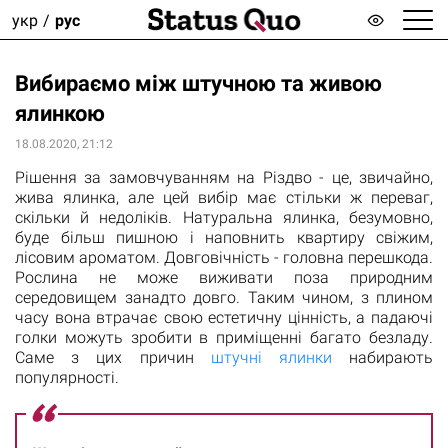
укр
рус
Вибираємо між штучною та живою
ялинкою
18.08.2020, 21:12
Рішення за замовчуванням на Різдво - це, звичайно,
жива ялинка, але цей вибір має стільки ж переваг,
скільки й недоліків. Натуральна ялинка, безумовно,
буде більш пишною і наповнить квартиру свіжим,
лісовим ароматом. Довговічність - головна перешкода.
Рослина не може виживати поза природним
середовищем занадто довго. Таким чином, з плином
часу вона втрачає свою естетичну цінність, а падаючі
голки можуть зробити в приміщенні багато безладу.
Саме з цих причин
штучні ялинки
набирають
популярності.