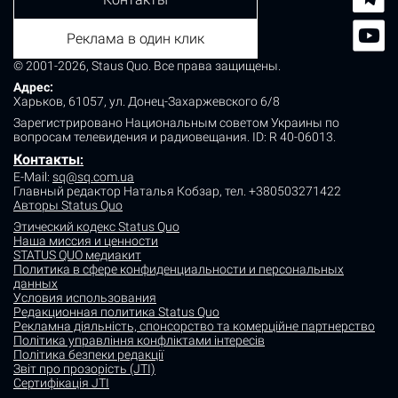
Реклама в один клик
© 2001-2026, Staus Quo. Все права защищены.
Адрес:
Харьков, 61057, ул. Донец-Захаржевского 6/8
Зарегистрировано Национальным советом Украины по
вопросам телевидения и радиовещания.
ID: R 40-06013.
Контакты
:
E-Mail:
sq@sq.com.ua
Главный редактор Наталья Кобзар,
тел. +380503271422
Авторы Status Quo
Этический кодекс Status Quo
Наша миссия и ценности
STATUS QUO медиакит
Политика в сфере конфиденциальности и персональных
данных
Условия использования
Редакционная политика Status Quo
Рекламна діяльність, спонсорство та комерційне партнерство
Політика управління конфліктами інтересів
Політика безпеки редакції
Звіт про прозорість (JTI)
Сертифікація JTI