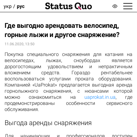
укр
рус
Где выгодно арендовать велосипед,
горные лыжи и другое снаряжение?
11.06.2020, 13:50
Покупка специального снаряжения для катания на
велосипедах, лыжах, сноубордах является
дорогостоящим удовольствием и непрактичным
вложением средств. Гораздо рентабельнее
воспользоваться услугами проката оборудования.
Компанией «UaProkat» предлагается выгодная аренда
горнолыжного снаряжения, с нюансами которой
можно ознакомиться на
uaprokat.in.ua
, где
продемонстрированы особенности сервисного
обслуживания.
Выгода аренды снаряжения
Для начинающих и профессионалов доступен