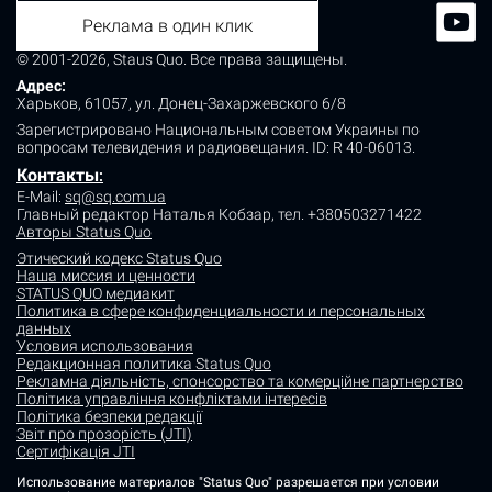
Реклама в один клик
© 2001-2026, Staus Quo. Все права защищены.
Адрес:
Харьков, 61057, ул. Донец-Захаржевского 6/8
Зарегистрировано Национальным советом Украины по
вопросам телевидения и радиовещания.
ID: R 40-06013.
Контакты
:
E-Mail:
sq@sq.com.ua
Главный редактор Наталья Кобзар,
тел. +380503271422
Авторы Status Quo
Этический кодекс Status Quo
Наша миссия и ценности
STATUS QUO медиакит
Политика в сфере конфиденциальности и персональных
данных
Условия использования
Редакционная политика Status Quo
Рекламна діяльність, спонсорство та комерційне партнерство
Політика управління конфліктами інтересів
Політика безпеки редакції
Звіт про прозорість (JTI)
Сертифікація JTI
Использование материалов "Status Quo" разрешается при условии