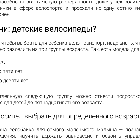
пособно вызвать ясную растерянность даже у тех родите
ички в сфере велоспорта и проехали не одну сотню к
не».
ни: детские велосипеды?
 чтобы выбрать для ребенка вело транспорт, надо знать, ч
о разделить на три группы возраста. Так, есть модели для 
ет;
 пяти лет;
о девяти лет.
отдельную следующую группу можно отнести подростко
 для детей до пятнадцатилетнего возраста.
лосипед выбрать для определенного возраст
ача велобайка для самого маленького малыша — позна
дения, научить держать равновесие и освоить управ