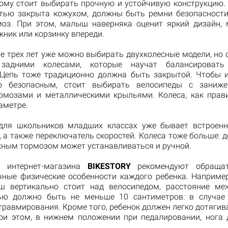
ому стоит выбирать прочную и устойчивую конструкцию.
тью закрыта кожухом, должны быть ремни безопасности
оз. При этом, малыш наверняка оценит яркий дизайн,
жник или корзинку впереди.
е трех лет уже можно выбирать двухколесные модели, но 
задними колесами, которые научат балансироват
 Цепь тоже традиционно должна быть закрытой. Чтобы 
о безопасным, стоит выбирать велосипеды с заниже
мозами и металлическими крыльями. Колеса, как прави
аметре.
для школьников младших классах уже бывает встроен
 а также переключатель скоростей. Колеса тоже больше: 
жным тормозом может устанавливаться и ручной.
ы интернет-магазина
BIKESTORY
рекомендуют обращат
чные физические особенности каждого ребенка. Например,
ш вертикально стоит над велосипедом, расстояние ме
ью должно быть не меньше 10 сантиметров: в случае 
травмирования. Кроме того, ребенок должен легко дотягив
при этом, в нижнем положении при педалировании, нога