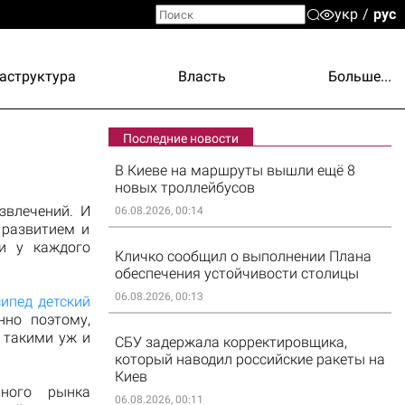
укр
рус
аструктура
Власть
Больше...
Последние новости
В Киеве на маршруты вышли ещё 8
новых троллейбусов
звлечений. И
06.08.2026, 00:14
 развитием и
и у каждого
Кличко сообщил о выполнении Плана
обеспечения устойчивости столицы
06.08.2026, 00:13
ипед детский
но поэтому,
я такими уж и
СБУ задержала корректировщика,
который наводил российские ракеты на
Киев
нного рынка
06.08.2026, 00:11