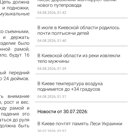
 Цепь должна
нового путепровода
 и подножки,
04.08.2026, 01:42
 музыкальные
В июле в Киевской области родилось
со съемными,
почти полтысячи детей
ь и держать
04.08.2026, 01:40
изделие было
нной рамой,
ло, будут 16
В Киевской области из реки извлекли
тело мужчины
04.08.2026, 01:39
ный передний
до 24 дюймов.
В Киеве температура воздуха
поднимется до +34 градусов
ь внимание
04.08.2026, 01:37
 рост и вес.
жду рамой и
Новости от 30.07.2026
падения это
аться до руля
В Киеве почтят память Леси Украинки
 должна быть
30.07.2026, 02:57