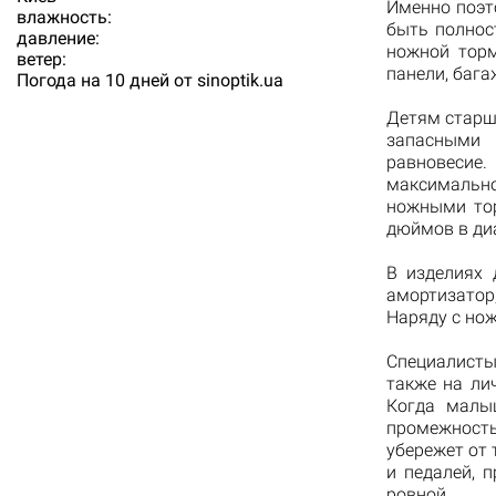
Именно поэт
влажность:
быть полнос
давление:
ножной торм
ветер:
панели, бага
Погода на 10 дней от
sinoptik.ua
Детям старш
запасными 
равновесие.
максимальн
ножными тор
дюймов в ди
В изделиях 
амортизатор,
Наряду с но
Специалист
также на ли
Когда малы
промежност
убережет от 
и педалей, 
ровной.