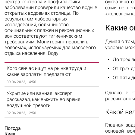
центра контроля и профилактики
буквально с
заболеваний проверили качество воды в
сами не нов
открытых водоемах столицы. По
«железном ко
результатам лабораторных
исследований, большинство
Какие о
официальных пляжей и рекреационных
зон соответствуют гигиеническим
Думая о том,
требованиям. Мониторинг провели в
водоемах, используемых для массового
условно можн
отдыха населения. Воду…
До трех л
Кого сейчас ищут на рынке труда и
От трех до
какие зарплаты предлагают
От пяти д
09.06.2023, 14:56
Однако, в 
Укрытие или ванная: эксперт
рассчитанные
рассказал, как выжить во время
воздушной тревоги
Какой ве
02.06.2023, 12:50
Главная зад
Погода
основой вож
Киев