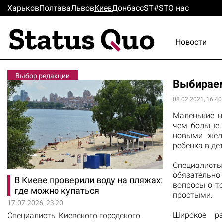
Харьков
Полтава
Львов
Киев
Донбасс
ST#ST
О нас
Новости
Выбор редакции
Выбираем
08.02.2021, 16:40
Маленькие н
чем больше,
новыми жел
ребенка в де
Специалист
обязательн
В Киеве проверили воду на пляжах:
вопросы о то
где можно купаться
простыми.
17.07.2026, 23:20
Широкое ра
Специалисты Киевского городского