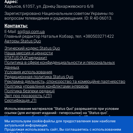
Адрес:
Харьков, 61057, ул. Донец-Захаржевского 6/8
Зарегистрировано Национальным советом Украины по
вопросам телевидения и радиовещания.
ID: R 40-06013.
Контакты
:
E-Mail:
sq@sq.com.ua
Главный редактор Наталья Кобзар,
тел. +380503271422
Авторы Status Quo
Этический кодекс Status Quo
Наша миссия и ценности
STATUS QUO медиакит
Политика в сфере конфиденциальности и персональных
данных
Условия использования
Редакционная политика Status Quo
Рекламна діяльність, спонсорство та комерційне партнерство
Політика управління конфліктами інтересів
Політика безпеки редакції
Звіт про прозорість (JTI)
Сертифікація JTI
Использование материалов "Status Quo" разрешается при условии
ссылки (для интернет-изданий - гиперссылки) на "Status quo".
Материалы в рубриках "Новости партнеров" и "Пресс-релизы"
размещаются на правах рекламы или в рамках некоммерческого
Мы используем cookie-файлы для предоставления вам наиболее
партнерства.
актуальной информации.
Продолжая использовать сайт, Вы соглашаетесь с использованием
Изображения, содержащие метку "Status Quo" или не содержащие