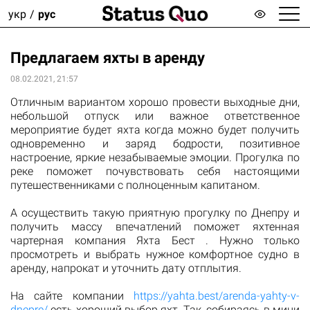
укр
рус
Предлагаем яхты в аренду
08.02.2021, 21:57
Отличным вариантом хорошо провести выходные дни,
небольшой отпуск или важное ответственное
мероприятие будет яхта когда можно будет получить
одновременно и заряд бодрости, позитивное
настроение, яркие незабываемые эмоции. Прогулка по
реке поможет почувствовать себя настоящими
путешественниками с полноценным капитаном.
А осуществить такую приятную прогулку по Днепру и
получить массу впечатлений поможет яхтенная
чартерная компания Яхта Бест . Нужно только
просмотреть и выбрать нужное комфортное судно в
аренду, напрокат и уточнить дату отплытия.
На сайте компании
https://yahta.best/arenda-yahty-v-
dnepre/
есть хороший выбор яхт. Так, собираясь в мини