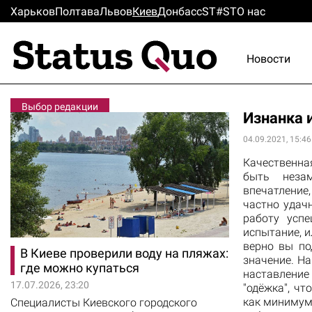
Харьков
Полтава
Львов
Киев
Донбасс
ST#ST
О нас
Новости
Выбор редакции
Изнанка 
04.09.2021, 15:46
Качественна
быть неза
впечатление
частно удач
работу успе
испытание, и
верно вы по
В Киеве проверили воду на пляжах:
значение. Н
где можно купаться
наставление
17.07.2026, 23:20
"одёжка", ч
как минимум
Специалисты Киевского городского