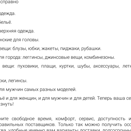
справно
одежда.
ельё.
верхняя одежда.
нские для головы.
ещи: блузы, юбки, жакеты, пиджаки, рубашки.
я города: леггинсы, джинсовые вещи, комбинезоны.
 вещи: пуховики, плащи, куртки, шубы, аксессуары, ле
ски, легинсы.
ля мужчин самых разных моделей.
ё и для женщин, и для мужчин и для детей. Теперь ваша с
знуть!
ите свободное время, комфорт, сервис, доступность и
равильных поставщиков. Только так можно получить ос
тва, удобные именно вам варианты доставки, долгосрочны