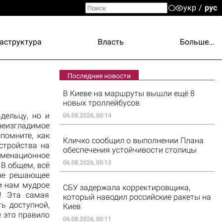
укр
рус
аструктура
Власть
Больше...
Последние новости
В Киеве на маршруты вышли ещё 8
новых троллейбусов
дельцу, но и
06.08.2026, 00:14
изгладимое
помните, как
Кличко сообщил о выполнении Плана
стройства на
обеспечения устойчивости столицы
аменационное
06.08.2026, 00:13
 В общем, всё
 не решающее
и нам мудрое
СБУ задержала корректировщика,
е! Эта самая
который наводил российские ракеты на
ь доступной,
Киев
де это правило
06.08.2026, 00:11