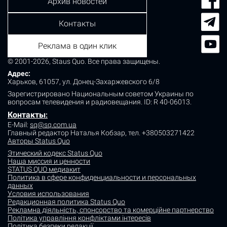
Архив новостей
Контакты
Реклама в один клик
© 2001-2026, Staus Quo. Все права защищены.
Адрес:
Харьков, 61057, ул. Донец-Захаржевского 6/8
Зарегистрировано Национальным советом Украины по
вопросам телевидения и радиовещания.
ID: R 40-06013.
Контакты
:
E-Mail:
sq@sq.com.ua
Главный редактор Наталья Кобзар,
тел. +380503271422
Авторы Status Quo
Этический кодекс Status Quo
Наша миссия и ценности
STATUS QUO медиакит
Политика в сфере конфиденциальности и персональных
данных
Условия использования
Редакционная политика Status Quo
Рекламна діяльність, спонсорство та комерційне партнерство
Політика управління конфліктами інтересів
Політика безпеки редакції