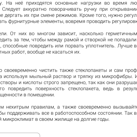
у. На неё приходятся основные нагрузки во время л
. Следует аккуратно поворачивать ручку при открывани
не дергать их при смене режимов. Кроме того, нужно регу
ать фурнитурные элементы, вовремя проводить регулировк
ели. От них во многом зависит, насколько герметичным
едить за тем, чтобы между рамой и створкой не попадали
, способные повредить или порвать уплотнитель. Лучше в
ных работ, вообще не касаться их.
 своевременно чистить также стеклопакеты и сам проф
да используя мыльный раствор и тряпку из микрофибры. 
астворы и кислоты строго запрещено, так как они разруша
го повредить поверхность стеклопакета, ведь в резул
ещенности в помещении.
им нехитрым правилам, а также своевременно вызывайт
обы поддерживать все в работоспособном состоянии. Так в
 микроклимат в своем жилище на долгие годы.