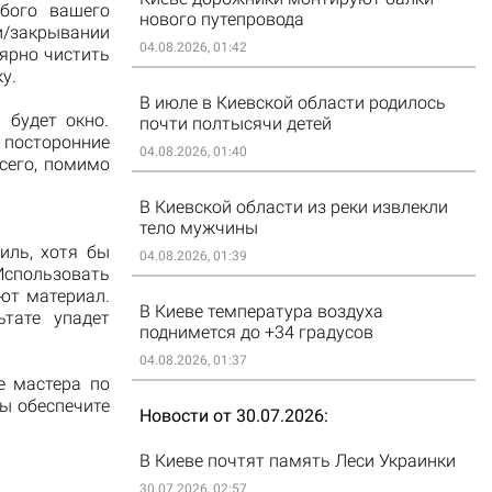
юбого вашего
нового путепровода
и/закрывании
04.08.2026, 01:42
лярно чистить
у.
В июле в Киевской области родилось
 будет окно.
почти полтысячи детей
 посторонние
04.08.2026, 01:40
сего, помимо
В Киевской области из реки извлекли
тело мужчины
иль, хотя бы
04.08.2026, 01:39
Использовать
ют материал.
В Киеве температура воздуха
ьтате упадет
поднимется до +34 градусов
04.08.2026, 01:37
е мастера по
ы обеспечите
Новости от 30.07.2026
В Киеве почтят память Леси Украинки
30.07.2026, 02:57