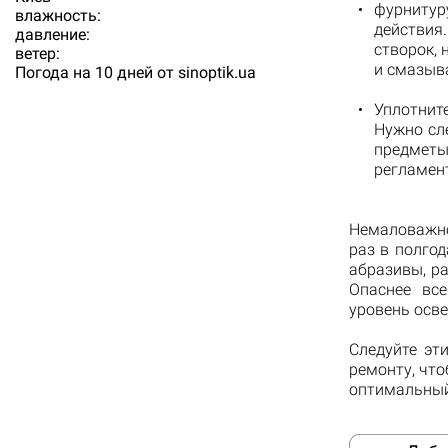
фурнитур
влажность:
действия
давление:
створок, 
ветер:
и смазыв
Погода на 10 дней от
sinoptik.ua
Уплотнит
Нужно сл
предметы
регламент
Немаловажно
раз в полго
абразивы, р
Опаснее все
уровень осв
Следуйте эт
ремонту, чт
оптимальный