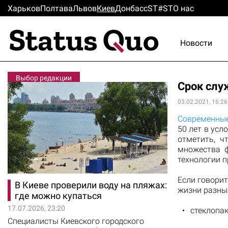
Харьков
Полтава
Львов
Киев
Донбасс
ST#ST
О нас
Новости
Выбор редакции
Срок слу
03.02.2021, 16:26
Современные
50 лет в усл
отметить, ч
множества ф
технологии п
Если говорит
В Киеве проверили воду на пляжах:
жизни разны
где можно купаться
17.07.2026, 23:20
стеклопак
Специалисты Киевского городского