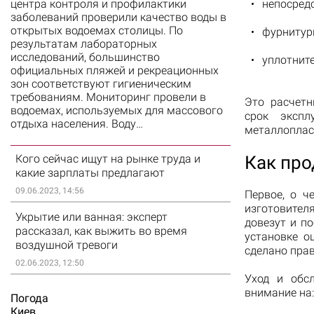
центра контроля и профилактики
непосредс
заболеваний проверили качество воды в
открытых водоемах столицы. По
фурнитурн
результатам лабораторных
исследований, большинство
уплотните
официальных пляжей и рекреационных
зон соответствуют гигиеническим
требованиям. Мониторинг провели в
Это расчетн
водоемах, используемых для массового
срок экспл
отдыха населения. Воду…
металлоплас
Кого сейчас ищут на рынке труда и
Как про
какие зарплаты предлагают
09.06.2023, 14:56
Первое, о ч
изготовител
Укрытие или ванная: эксперт
довезут и п
рассказал, как выжить во время
установке о
воздушной тревоги
сделано прав
02.06.2023, 12:50
Уход и обс
внимание на:
Погода
Киев