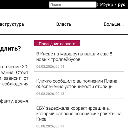
укр
рус
аструктура
Власть
Больше...
Последние новости
одлить?
В Киеве на маршруты вышли ещё 8
новых троллейбусов
в течение 30-
06.08.2026, 00:14
ивания. Стоит
и зависит от
Кличко сообщил о выполнении Плана
; соблюдения
обеспечения устойчивости столицы
06.08.2026, 00:13
 факту, время
СБУ задержала корректировщика,
который наводил российские ракеты на
Киев
06.08.2026, 00:11