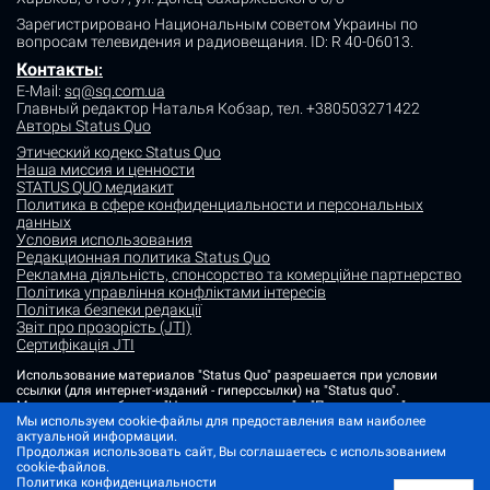
Зарегистрировано Национальным советом Украины по
вопросам телевидения и радиовещания.
ID: R 40-06013.
Контакты
:
E-Mail:
sq@sq.com.ua
Главный редактор Наталья Кобзар,
тел. +380503271422
Авторы Status Quo
Этический кодекс Status Quo
Наша миссия и ценности
STATUS QUO медиакит
Политика в сфере конфиденциальности и персональных
данных
Условия использования
Редакционная политика Status Quo
Рекламна діяльність, спонсорство та комерційне партнерство
Політика управління конфліктами інтересів
Політика безпеки редакції
Звіт про прозорість (JTI)
Сертифікація JTI
Использование материалов "Status Quo" разрешается при условии
ссылки (для интернет-изданий - гиперссылки) на "Status quo".
Материалы в рубриках "Новости партнеров" и "Пресс-релизы"
размещаются на правах рекламы или в рамках некоммерческого
Мы используем cookie-файлы для предоставления вам наиболее
партнерства.
актуальной информации.
Продолжая использовать сайт, Вы соглашаетесь с использованием
Изображения, содержащие метку "Status Quo" или не содержащие
cookie-файлов.
информации об источнике фото, являются иллюстративными либо
Политика конфиденциальности