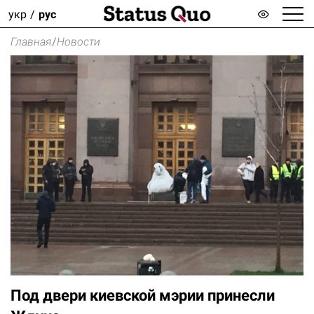
укр
рус
Главная
/
Новости
Под двери киевской мэрии принесли