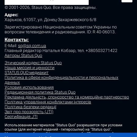
© 2001-2026, Staus Quo. Все права защищены.
Адрес:
Харьков, 61057, ул. Донец-Захаржевского 6/8
Зарегистрировано Национальным советом Украины по
вопросам телевидения и радиовещания.
ID: R 40-06013.
Контакты
:
E-Mail:
sq@sq.com.ua
Главный редактор Наталья Кобзар,
тел. +380503271422
Авторы Status Quo
Этический кодекс Status Quo
Наша миссия и ценности
STATUS QUO медиакит
Политика в сфере конфиденциальности и персональных
данных
Условия использования
Редакционная политика Status Quo
Рекламна діяльність, спонсорство та комерційне партнерство
Політика управління конфліктами інтересів
Політика безпеки редакції
Звіт про прозорість (JTI)
Сертифікація JTI
Использование материалов "Status Quo" разрешается при условии
ссылки (для интернет-изданий - гиперссылки) на "Status quo".
Материалы в рубриках "Новости партнеров" и "Пресс-релизы"