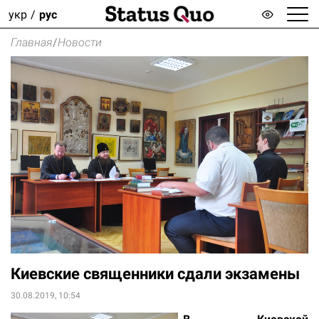
укр
рус
Главная
/
Новости
Киевские священники сдали экзамены
30.08.2019, 10:54