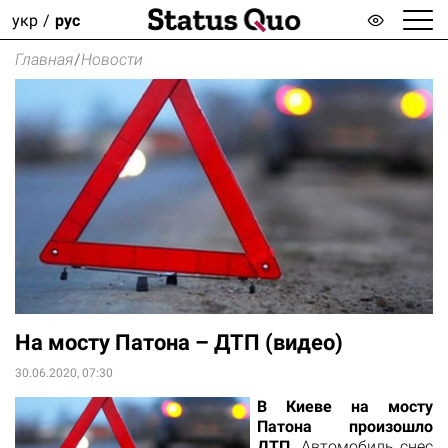
укр
рус
Главная
/
Новости
На мосту Патона – ДТП (видео)
30.06.2020, 07:30
В Киеве на мосту
Патона произошло
ДТП
. Автомобиль снес