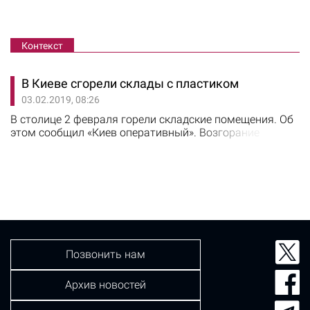
Контекст
В Киеве сгорели склады с пластиком
03.02.2019, 08:26
​В столице 2 февраля горели складские помещения. Об
этом сообщил «Киев оперативный». Возгорание
возникло на улице Красноткацкой, 69. Загорелось
четырехэтажное здание, в котором хранился пластик.
Огонь распространился на площади 10000 квадратных
метров (приблизительный размер двух футбольных
полей). В ликвидации пожара участвовали 31 единица
спецтехники и 123 спасателя.…
Позвонить нам
Архив новостей