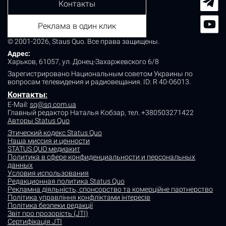
Контакты
Реклама в один клик
© 2001-2026, Staus Quo. Все права защищены.
Адрес:
Харьков, 61057, ул. Донец-Захаржевского 6/8
Зарегистрировано Национальным советом Украины по
вопросам телевидения и радиовещания.
ID: R 40-06013.
Контакты
:
E-Mail:
sq@sq.com.ua
Главный редактор Наталья Кобзар,
тел. +380503271422
Авторы Status Quo
Этический кодекс Status Quo
Наша миссия и ценности
STATUS QUO медиакит
Политика в сфере конфиденциальности и персональных
данных
Условия использования
Редакционная политика Status Quo
Рекламна діяльність, спонсорство та комерційне партнерство
Політика управління конфліктами інтересів
Політика безпеки редакції
Звіт про прозорість (JTI)
Сертифікація JTI