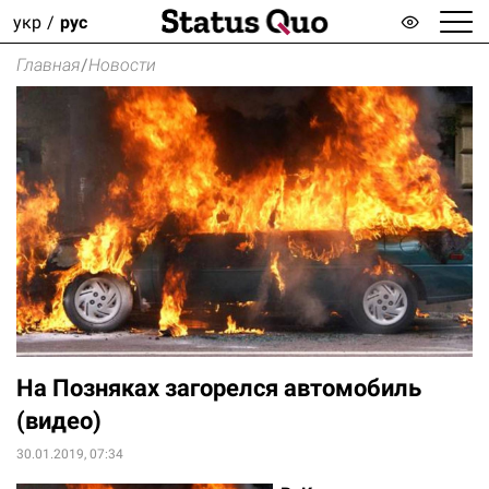
укр
рус
Главная
/
Новости
На Позняках загорелся автомобиль
(видео)
30.01.2019, 07:34