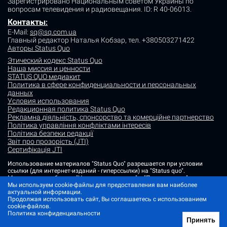
Зарегистрировано Национальным советом Украины по
вопросам телевидения и радиовещания.
ID: R 40-06013.
Контакты
:
E-Mail:
sq@sq.com.ua
Главный редактор Наталья Кобзар,
тел. +380503271422
Авторы Status Quo
Этический кодекс Status Quo
Наша миссия и ценности
STATUS QUO медиакит
Политика в сфере конфиденциальности и персональных
данных
Условия использования
Редакционная политика Status Quo
Рекламна діяльність, спонсорство та комерційне партнерство
Політика управління конфліктами інтересів
Політика безпеки редакції
Звіт про прозорість (JTI)
Сертифікація JTI
Использование материалов "Status Quo" разрешается при условии
ссылки (для интернет-изданий - гиперссылки) на "Status quo".
Материалы в рубриках "Новости партнеров" и "Пресс-релизы"
Мы используем cookie-файлы для предоставления вам наиболее
размещаются на правах рекламы или в рамках некоммерческого
актуальной информации.
партнерства.
Продолжая использовать сайт, Вы соглашаетесь с использованием
Изображения, содержащие метку "Status Quo" или не содержащие
cookie-файлов.
информации об источнике фото, являются иллюстративными либо
Политика конфиденциальности
сгенерированными ИИ
Принять