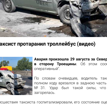
таксист протаранил троллейбус (видео)
Авария произошла 29 августа за Сев
в сторону Троещины
. Об этом соо
оперативный".
По словам очевидцев, водитель та
полном ходу врезался в заднюю часть
№31. Удар был такой силы, что 
загорелась.
исшествия таксиста госпитализировали, его состояние оце