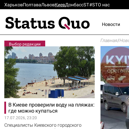
Харьков
Полтава
Львов
Киев
Донбасс
ST#ST
О нас
Новости
Главная
/
Нов
Выбор редакции
В Киеве проверили воду на пляжах:
где можно купаться
17.07.2026, 23:20
Специалисты Киевского городского