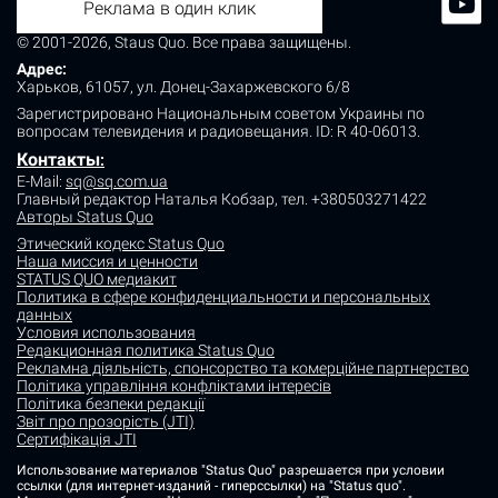
Реклама в один клик
© 2001-2026, Staus Quo. Все права защищены.
Адрес:
Харьков, 61057, ул. Донец-Захаржевского 6/8
Зарегистрировано Национальным советом Украины по
вопросам телевидения и радиовещания.
ID: R 40-06013.
Контакты
:
E-Mail:
sq@sq.com.ua
Главный редактор Наталья Кобзар,
тел. +380503271422
Авторы Status Quo
Этический кодекс Status Quo
Наша миссия и ценности
STATUS QUO медиакит
Политика в сфере конфиденциальности и персональных
данных
Условия использования
Редакционная политика Status Quo
Рекламна діяльність, спонсорство та комерційне партнерство
Політика управління конфліктами інтересів
Політика безпеки редакції
Звіт про прозорість (JTI)
Сертифікація JTI
Использование материалов "Status Quo" разрешается при условии
ссылки (для интернет-изданий - гиперссылки) на "Status quo".