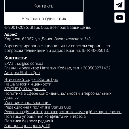
Контакты
Реклама в один клик
© 2001-2026, Staus Quo. Все права защищены.
Адрес:
Харьков, 61057, ул. Донец-Захаржевского 6/8
Зарегистрировано Национальным советом Украины по
вопросам телевидения и радиовещания.
ID: R 40-06013.
Контакты
:
E-Mail:
sq@sq.com.ua
Главный редактор Наталья Кобзар,
тел. +380503271422
Авторы Status Quo
Этический кодекс Status Quo
Наша миссия и ценности
STATUS QUO медиакит
Политика в сфере конфиденциальности и персональных
данных
Условия использования
Редакционная политика Status Quo
Рекламна діяльність, спонсорство та комерційне партнерство
Політика управління конфліктами інтересів
Політика безпеки редакції
Звіт про прозорість (JTI)