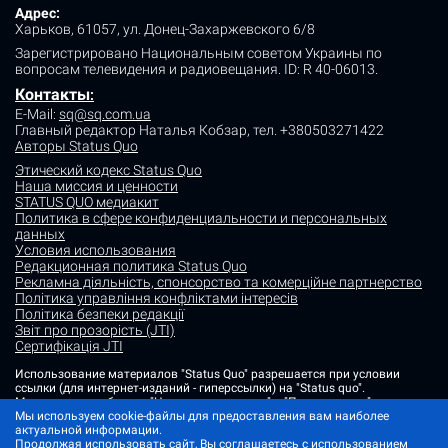
Адрес:
Харьков, 61057, ул. Донец-Захаржевского 6/8
Зарегистрировано Национальным советом Украины по
вопросам телевидения и радиовещания.
ID: R 40-06013.
Контакты
:
E-Mail:
sq@sq.com.ua
Главный редактор Наталья Кобзар,
тел. +380503271422
Авторы Status Quo
Этический кодекс Status Quo
Наша миссия и ценности
STATUS QUO медиакит
Политика в сфере конфиденциальности и персональных
данных
Условия использования
Редакционная политика Status Quo
Рекламна діяльність, спонсорство та комерційне партнерство
Політика управління конфліктами інтересів
Політика безпеки редакції
Звіт про прозорість (JTI)
Сертифікація JTI
Использование материалов "Status Quo" разрешается при условии
ссылки (для интернет-изданий - гиперссылки) на "Status quo".
Материалы в рубриках "Новости партнеров" и "Пресс-релизы"
размещаются на правах рекламы или в рамках некоммерческого
Мы используем cookie-файлы для предоставления вам наиболее
партнерства.
актуальной информации.
Продолжая использовать сайт, Вы соглашаетесь с использованием