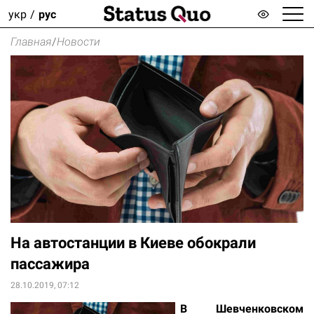
укр
рус
Главная
/
Новости
На автостанции в Киеве обокрали
пассажира
28.10.2019, 07:12
В Шевченковском