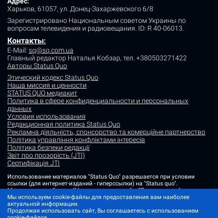
Адрес:
Харьков, 61057, ул. Донец-Захаржевского 6/8
Зарегистрировано Национальным советом Украины по
вопросам телевидения и радиовещания.
ID: R 40-06013.
Контакты
:
E-Mail:
sq@sq.com.ua
Главный редактор Наталья Кобзар,
тел. +380503271422
Авторы Status Quo
Этический кодекс Status Quo
Наша миссия и ценности
STATUS QUO медиакит
Политика в сфере конфиденциальности и персональных
данных
Условия использования
Редакционная политика Status Quo
Рекламна діяльність, спонсорство та комерційне партнерство
Політика управління конфліктами інтересів
Політика безпеки редакції
Звіт про прозорість (JTI)
Сертифікація JTI
Использование материалов "Status Quo" разрешается при условии
ссылки (для интернет-изданий - гиперссылки) на "Status quo".
Материалы в рубриках "Новости партнеров" и "Пресс-релизы"
Мы используем cookie-файлы для предоставления вам наиболее
размещаются на правах рекламы или в рамках некоммерческого
актуальной информации.
партнерства.
Продолжая использовать сайт, Вы соглашаетесь с использованием
Изображения, содержащие метку "Status Quo" или не содержащие
cookie-файлов.