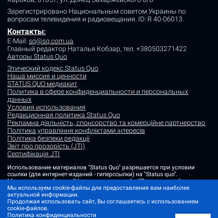
Зарегистрировано Национальным советом Украины по
вопросам телевидения и радиовещания.
ID: R 40-06013.
Контакты
:
E-Mail:
sq@sq.com.ua
Главный редактор Наталья Кобзар,
тел. +380503271422
Авторы Status Quo
Этический кодекс Status Quo
Наша миссия и ценности
STATUS QUO медиакит
Политика в сфере конфиденциальности и персональных
данных
Условия использования
Редакционная политика Status Quo
Рекламна діяльність, спонсорство та комерційне партнерство
Політика управління конфліктами інтересів
Політика безпеки редакції
Звіт про прозорість (JTI)
Сертифікація JTI
Использование материалов "Status Quo" разрешается при условии
ссылки (для интернет-изданий - гиперссылки) на "Status quo".
Материалы в рубриках "Новости партнеров" и "Пресс-релизы"
Мы используем cookie-файлы для предоставления вам наиболее
размещаются на правах рекламы или в рамках некоммерческого
актуальной информации.
партнерства.
Продолжая использовать сайт, Вы соглашаетесь с использованием
Изображения, содержащие метку "Status Quo" или не содержащие
cookie-файлов.
информации об источнике фото, являются иллюстративными либо
Политика конфиденциальности