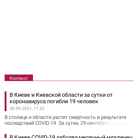
Контекст
В Киеве и Киевской области за сутки от
коронавируса погибли 19 человек
30.09.2021, 11:33
В столице и области растет смертность в результате
последствий COVID-19. За сутки, 29 сентября, в Киеве
скончались 8 пациентов, в Киевской области – 11. Об
этом сообщили в Министерстве здравоохранения. В
В Киеве COVID-19 заболел месячный младенец