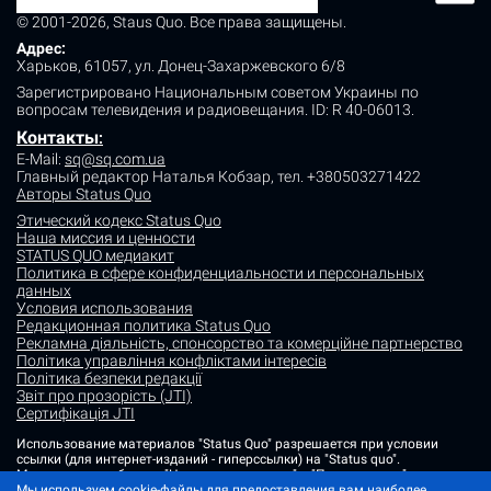
© 2001-2026, Staus Quo. Все права защищены.
Адрес:
Харьков, 61057, ул. Донец-Захаржевского 6/8
Зарегистрировано Национальным советом Украины по
вопросам телевидения и радиовещания.
ID: R 40-06013.
Контакты
:
E-Mail:
sq@sq.com.ua
Главный редактор Наталья Кобзар,
тел. +380503271422
Авторы Status Quo
Этический кодекс Status Quo
Наша миссия и ценности
STATUS QUO медиакит
Политика в сфере конфиденциальности и персональных
данных
Условия использования
Редакционная политика Status Quo
Рекламна діяльність, спонсорство та комерційне партнерство
Політика управління конфліктами інтересів
Політика безпеки редакції
Звіт про прозорість (JTI)
Сертифікація JTI
Использование материалов "Status Quo" разрешается при условии
ссылки (для интернет-изданий - гиперссылки) на "Status quo".
Материалы в рубриках "Новости партнеров" и "Пресс-релизы"
размещаются на правах рекламы или в рамках некоммерческого
Мы используем cookie-файлы для предоставления вам наиболее