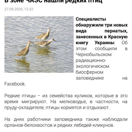
В зоне ЧАЭС нашли редких птиц
27.08.2020, 12:32
Специалисты
обнаружили три новых
вида пернатых,
занесенных в Красную
книгу Украины
. Об
этом сообщили в
Чернобыльском
радиационно-
экологическом
биосферном
заповеднике на
Facebook.
Редкие птицы – из семейства куликов, которые в это
время мигрируют. На мелководье, в частности, на
пруду-охладителе, птицы кормятся и отдыхают.
На днях работники заповедника также наблюдали
орланов-белохвостов и редких лебедей-кликунов.