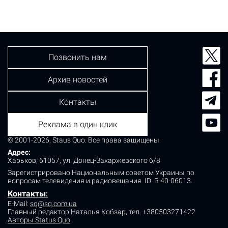
сохранения которых необходим статус парка. Парку
планируется присвоить имя Ивана Сошенко (1807-
1878) - художника и педагога, который был…
Позвонить нам
Архив новостей
Контакты
Реклама в один клик
© 2001-2026, Staus Quo. Все права защищены.
Адрес:
Харьков, 61057, ул. Донец-Захаржевского 6/8
Зарегистрировано Национальным советом Украины по
вопросам телевидения и радиовещания.
ID: R 40-06013.
Контакты
:
E-Mail:
sq@sq.com.ua
Главный редактор Наталья Кобзар,
тел. +380503271422
Авторы Status Quo