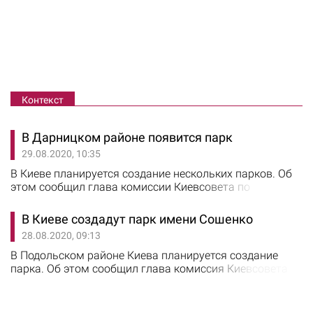
Контекст
В Дарницком районе появится парк
29.08.2020, 10:35
В Киеве планируется создание нескольких парков. Об
этом сообщил глава комиссии Киевсовета по
вопросам экологической политики комиссии
Константин Яловой. Один из парков появится на улице
В Киеве создадут парк имени Сошенко
Здолбуновской возле магазина «Сильпо». Жители
28.08.2020, 09:13
Дарницкого района сами ухаживают за территорией,
однако у нее нет балансодержателя. После
В Подольском районе Киева планируется создание
предоставления участку статуса парковой зоны,…
парка. Об этом сообщил глава комиссия Киевсовета
по вопросам экологической политики Константин
Яловой. Зону отдыха разобьют на улице Сошенко, 33.
На участке уже есть многолетние деревья, для