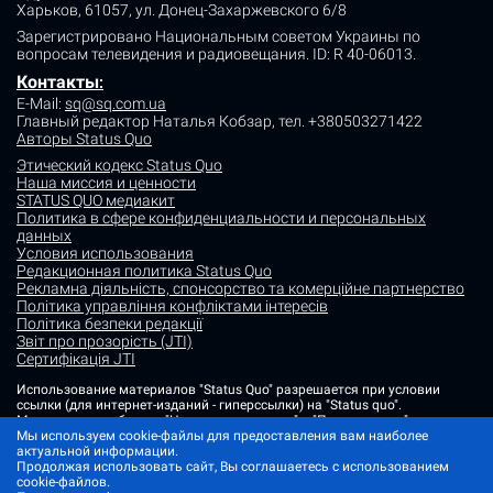
Харьков, 61057, ул. Донец-Захаржевского 6/8
Зарегистрировано Национальным советом Украины по
вопросам телевидения и радиовещания.
ID: R 40-06013.
Контакты
:
E-Mail:
sq@sq.com.ua
Главный редактор Наталья Кобзар,
тел. +380503271422
Авторы Status Quo
Этический кодекс Status Quo
Наша миссия и ценности
STATUS QUO медиакит
Политика в сфере конфиденциальности и персональных
данных
Условия использования
Редакционная политика Status Quo
Рекламна діяльність, спонсорство та комерційне партнерство
Політика управління конфліктами інтересів
Політика безпеки редакції
Звіт про прозорість (JTI)
Сертифікація JTI
Использование материалов "Status Quo" разрешается при условии
ссылки (для интернет-изданий - гиперссылки) на "Status quo".
Материалы в рубриках "Новости партнеров" и "Пресс-релизы"
размещаются на правах рекламы или в рамках некоммерческого
Мы используем cookie-файлы для предоставления вам наиболее
партнерства.
актуальной информации.
Продолжая использовать сайт, Вы соглашаетесь с использованием
Изображения, содержащие метку "Status Quo" или не содержащие
cookie-файлов.
информации об источнике фото, являются иллюстративными либо