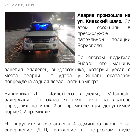
26.12.2018, 09:09
Авария произошла на
ул. Киевский шлях.
Об
этом сообщили в
пресс-службе
патрульной полиции
Борисполя.
По словам водителя
Subaru, его машину
зацепил владелец внедорожника, который уехал с
места аварии. От удара у Subaru оказалась
повреждена задняя левая часть бампера.
Виновника ДТП, 45-летнего владельца Mitsubishi,
задержали. Он оказался пьян: тест на драгере
определил наличие 2,56 промилле при допустимой
норме 0,2 промилле.
На нарушителя составлены 4 админпротокола – за
совершение ДТП, вождение в нетрезвом виде,