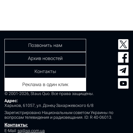
шоссе. Audi. Об этом сообщил "Информатор". Врезался
в отбойник и проехал 50 метров, теряя части кузова.
Из отвалившегося багажника вещи рассыпались по
трассе. Затем легковушка врезалась в грузовик DAF и
перевернулась вверх колесами.…
Позвонить нам
Архив новостей
Контакты
Реклама в один клик
© 2001-2026, Staus Quo. Все права защищены.
Адрес:
Харьков, 61057, ул. Донец-Захаржевского 6/8
Зарегистрировано Национальным советом Украины по
вопросам телевидения и радиовещания.
ID: R 40-06013.
Контакты
:
E-Mail:
sq@sq.com.ua