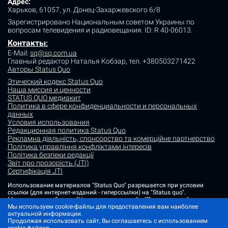
Адрес:
Харьков, 61057, ул. Донец-Захаржевского 6/8
Зарегистрировано Национальным советом Украины по
вопросам телевидения и радиовещания.
ID: R 40-06013.
Контакты
:
E-Mail:
sq@sq.com.ua
Главный редактор Наталья Кобзар,
тел. +380503271422
Авторы Status Quo
Этический кодекс Status Quo
Наша миссия и ценности
STATUS QUO медиакит
Политика в сфере конфиденциальности и персональных
данных
Условия использования
Редакционная политика Status Quo
Рекламна діяльність, спонсорство та комерційне партнерство
Політика управління конфліктами інтересів
Політика безпеки редакції
Звіт про прозорість (JTI)
Сертифікація JTI
Использование материалов "Status Quo" разрешается при условии
ссылки (для интернет-изданий - гиперссылки) на "Status quo".
Материалы в рубриках "Новости партнеров" и "Пресс-релизы"
размещаются на правах рекламы или в рамках некоммерческого
Мы используем cookie-файлы для предоставления вам наиболее
партнерства.
актуальной информации.
Продолжая использовать сайт, Вы соглашаетесь с использованием
Изображения, содержащие метку "Status Quo" или не содержащие