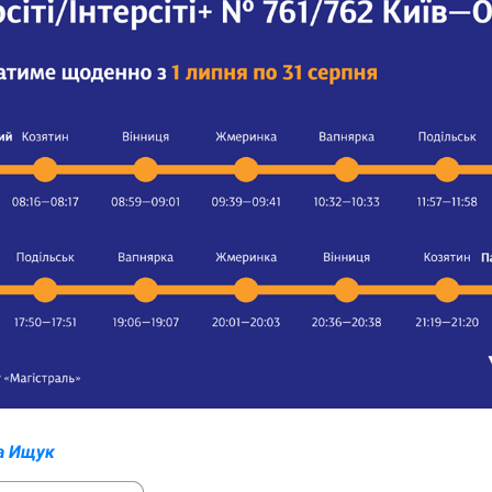
а Ищук