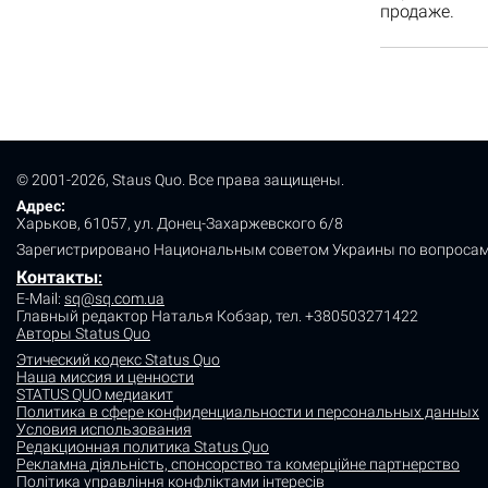
продаже.
© 2001-2026, Staus Quo. Все права защищены.
Адрес:
Харьков, 61057, ул. Донец-Захаржевского 6/8
Зарегистрировано Национальным советом Украины по вопросам
Контакты
:
E-Mail:
sq@sq.com.ua
Главный редактор Наталья Кобзар,
тел. +380503271422
Авторы Status Quo
Этический кодекс Status Quo
Наша миссия и ценности
STATUS QUO медиакит
Политика в сфере конфиденциальности и персональных данных
Условия использования
Редакционная политика Status Quo
Рекламна діяльність, спонсорство та комерційне партнерство
Політика управління конфліктами інтересів