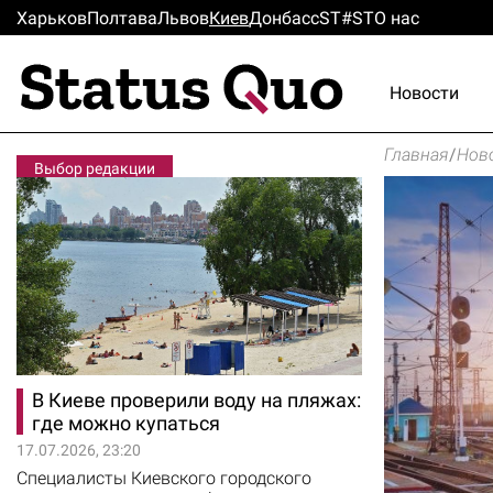
Харьков
Полтава
Львов
Киев
Донбасс
ST#ST
О нас
Новости
Главная
/
Нов
Выбор редакции
В Киеве проверили воду на пляжах:
где можно купаться
17.07.2026, 23:20
Специалисты Киевского городского