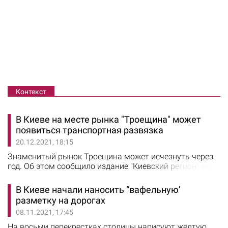
Контекст
В Киеве на месте рынка "Троещина" может
появиться транспортная развязка
20.12.2021, 18:15
Знаменитый рынок Троещина может исчезнуть через
год. Об этом сообщило издание "Киевский регион" со
ссылкой на Depо.Киев. Киевский городской совет
продлил аренду земли ООО "Рынок-1" на один год. На
В Киеве начали наносить “вафельную’
сессии Киевсовета депутаты рассмотрели два
разметку на дорогах
отдельных проекта решения о продлении рынка
08.11.2021, 17:45
Троещина аренды на земельные участки. Согласно
документам, договоры аренды…
На восьми перекрестках столицы нарисуют желтую