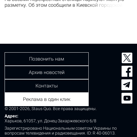
разметку. Об этом сообщили в Киевской городской
государственной администрации. Первые
“вафельницы” появились в Киеве на перекрестке улиц
Соломенской и Волгоградской и Андрея Головко, а
также улицы Соломенской и Максима Кривоноса и
Генерала Шаповала. Также новая разметка появилась
на перекрестках улиц Сечевых Стрельцов…
Позвонить нам
Архив новостей
Контакты
Реклама в один клик
© 2001-2026, Staus Quo. Все права защищены.
Адрес:
Харьков, 61057, ул. Донец-Захаржевского 6/8
Зарегистрировано Национальным советом Украины по
вопросам телевидения и радиовещания.
ID: R 40-06013.