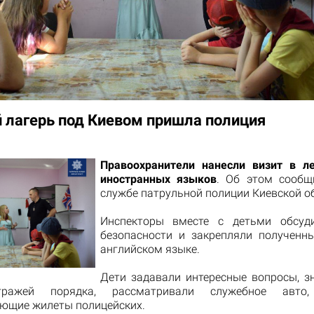
й лагерь под Киевом пришла полиция
Правоохранители нанесли визит в л
иностранных языков
. Об этом сообщ
службе патрульной полиции Киевской о
Инспекторы вместе с детьми обсуд
безопасности и закрепляли полученн
английском языке.
Дети задавали интересные вопросы, з
тражей порядка, рассматривали служебное авто,
ющие жилеты полицейских.