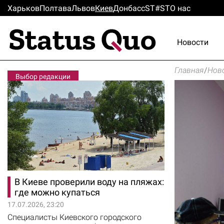
Харьков
Полтава
Львов
Киев
Донбасс
ST#ST
О нас
Новости
Главная
/
Нов
Выбор редакции
В Киеве проверили воду на пляжах:
где можно купаться
17.07.2026, 23:20
Специалисты Киевского городского