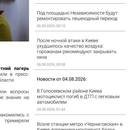
Под площадью Независимости будут
ремонтировать пешеходный переход
06.08.2026, 00:10
После ночной атаки в Киеве
ухудшилось качество воздуха:
горожанам рекомендуют закрывать
окна
06.08.2026, 00:08
етний лагерь
или в пресс-
Новости от 04.08.2026
бласти.
В Голосеевском районе Киева
или вопросы
мотоциклист погиб в ДТП с легковым
ые знания на
автомобилем
04.08.2026, 01:44
накомились с
 примеряли
Возле станции метро «Черниговская» в
Киеве дорожники монтируют балки