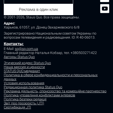
Реклама в один клик
© 2001-2026, Staus Quo. Все права защищены.
Адрес:
Харьков, 61057, ул. Донец-Захаржевского 6/8
Зарегистрировано Национальным советом Украины по
вопросам телевидения и радиовещания.
ID: R 40-06013.
Контакты
:
E-Mail:
sq@sq.com.ua
Главный редактор Наталья Кобзар,
тел. +380503271422
Авторы Status Quo
Этический кодекс Status Quo
Наша миссия и ценности
STATUS QUO медиакит
Политика в сфере конфиденциальности и персональных
данных
Условия использования
Редакционная политика Status Quo
Рекламна діяльність, спонсорство та комерційне партнерство
Політика управління конфліктами інтересів
Політика безпеки редакції
Звіт про прозорість (JTI)
Сертифікація JTI