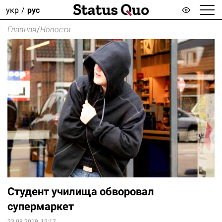
укр
рус
Главная
/
Новости
Студент училища обворовал
супермаркет
23.08.2019, 12:17