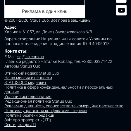
Реклама в один клик
© 2001-2026, Staus Quo. Все права защищены.
Адрес:
Харьков, 61057, ул. Донец-Захаржевского 6/8
Зарегистрировано Национальным советом Украины по
вопросам телевидения и радиовещания.
ID: R 40-06013.
Контакты
:
E-Mail:
sq@sq.com.ua
Главный редактор Наталья Кобзар,
тел. +380503271422
Авторы Status Quo
Этический кодекс Status Quo
Наша миссия и ценности
STATUS QUO медиакит
Политика в сфере конфиденциальности и персональных
данных
Условия использования
Редакционная политика Status Quo
Рекламна діяльність, спонсорство та комерційне партнерство
Політика управління конфліктами інтересів
Політика безпеки редакції
Звіт про прозорість (JTI)
Сертифікація JTI