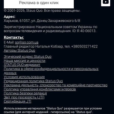
Реклама в один клик
© 2001-2026, Staus Quo. Все права защищены.
Адрес:
Харьков, 61057, ул. Донец-Захаржевского 6/8
Зарегистрировано Национальным советом Украины по
вопросам телевидения и радиовещания.
ID: R 40-06013.
Контакты
:
E-Mail:
sq@sq.com.ua
Главный редактор Наталья Кобзар,
тел. +380503271422
Авторы Status Quo
Этический кодекс Status Quo
Наша миссия и ценности
STATUS QUO медиакит
Политика в сфере конфиденциальности и персональных
данных
Условия использования
Редакционная политика Status Quo
Рекламна діяльність, спонсорство та комерційне партнерство
Політика управління конфліктами інтересів
Політика безпеки редакції
Звіт про прозорість (JTI)
Сертифікація JTI
Использование материалов "Status Quo" разрешается при условии
ссылки (для интернет-изданий - гиперссылки) на "Status quo".