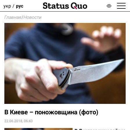
укр
рус
Главная
/
Новости
В Киеве – поножовщина (фото)
22.06.2018, 06:43