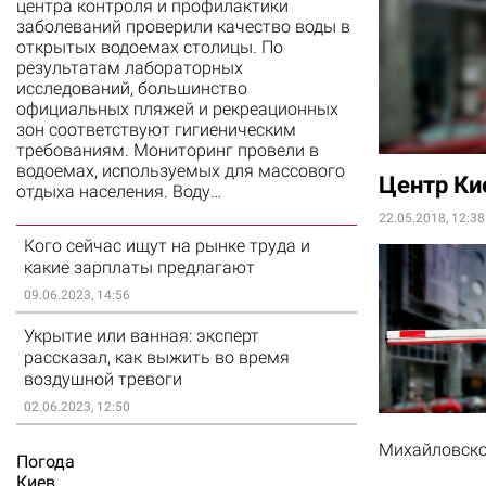
центра контроля и профилактики
заболеваний проверили качество воды в
открытых водоемах столицы. По
результатам лабораторных
исследований, большинство
официальных пляжей и рекреационных
зон соответствуют гигиеническим
требованиям. Мониторинг провели в
водоемах, используемых для массового
Центр Ки
отдыха населения. Воду…
22.05.2018, 12:38
Кого сейчас ищут на рынке труда и
какие зарплаты предлагают
09.06.2023, 14:56
Укрытие или ванная: эксперт
рассказал, как выжить во время
воздушной тревоги
02.06.2023, 12:50
Михайловско
Погода
Киев