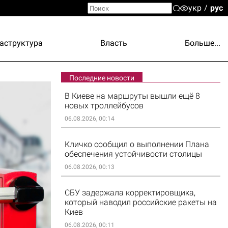
укр
рус
аструктура
Власть
Больше...
Последние новости
В Киеве на маршруты вышли ещё 8
новых троллейбусов
06.08.2026, 00:14
Кличко сообщил о выполнении Плана
обеспечения устойчивости столицы
06.08.2026, 00:13
СБУ задержала корректировщика,
который наводил российские ракеты на
Киев
06.08.2026, 00:11