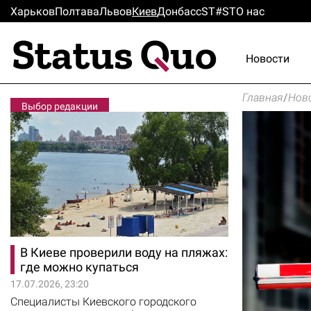
Харьков
Полтава
Львов
Киев
Донбасс
ST#ST
О нас
Новости
Главная
/
Нов
Выбор редакции
В Киеве проверили воду на пляжах:
где можно купаться
17.07.2026, 23:20
Специалисты Киевского городского