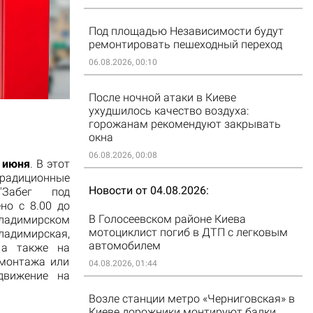
Под площадью Независимости будут
ремонтировать пешеходный переход
06.08.2026, 00:10
После ночной атаки в Киеве
ухудшилось качество воздуха:
горожанам рекомендуют закрывать
окна
06.08.2026, 00:08
 июня
. В этот
адиционные
Новости от 04.08.2026
 "Забег под
но с 8.00 до
В Голосеевском районе Киева
ладимирском
мотоциклист погиб в ДТП с легковым
ладимирская,
автомобилем
 а также на
 монтажа или
04.08.2026, 01:44
движение на
Возле станции метро «Черниговская» в
Киеве дорожники монтируют балки