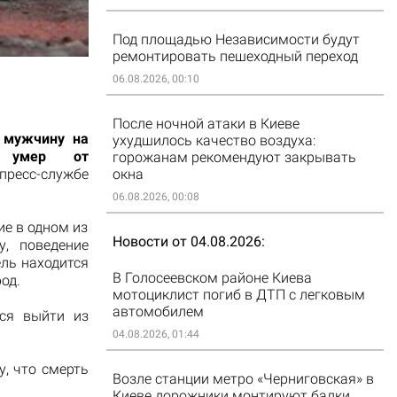
Под площадью Независимости будут
ремонтировать пешеходный переход
06.08.2026, 00:10
После ночной атаки в Киеве
 мужчину на
ухудшилось качество воздуха:
и умер от
горожанам рекомендуют закрывать
пресс-службе
окна
06.08.2026, 00:08
ие в одном из
Новости от 04.08.2026
, поведение
ль находится
В Голосеевском районе Киева
од.
мотоциклист погиб в ДТП с легковым
автомобилем
ся выйти из
04.08.2026, 01:44
, что смерть
Возле станции метро «Черниговская» в
Киеве дорожники монтируют балки