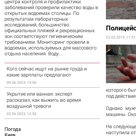
центра контроля и профилактики
заболеваний проверили качество воды в
открытых водоемах столицы. По
результатам лабораторных
исследований, большинство
Полицейс
официальных пляжей и рекреационных
зон соответствуют гигиеническим
22.02.2019, 17:31
требованиям. Мониторинг провели в
водоемах, используемых для массового
отдыха населения. Воду…
Кого сейчас ищут на рынке труда и
какие зарплаты предлагают
09.06.2023, 14:56
которого бы
Укрытие или ванная: эксперт
под действие
рассказал, как выжить во время
воздушной тревоги
Однако муж
машины. Око
02.06.2023, 12:50
На следующе
Погода
наступила от
Киев