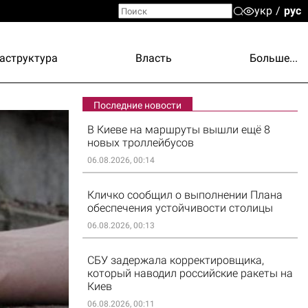
укр
рус
аструктура
Власть
Больше...
Последние новости
В Киеве на маршруты вышли ещё 8
новых троллейбусов
06.08.2026, 00:14
Кличко сообщил о выполнении Плана
обеспечения устойчивости столицы
06.08.2026, 00:13
СБУ задержала корректировщика,
который наводил российские ракеты на
Киев
06.08.2026, 00:11