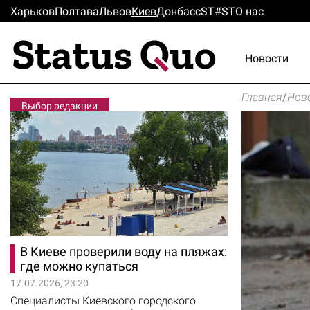
Харьков
Полтава
Львов
Киев
Донбасс
ST#ST
О нас
Новости
Главная
/
Нов
Выбор редакции
В Киеве проверили воду на пляжах:
где можно купаться
17.07.2026, 23:20
Специалисты Киевского городского