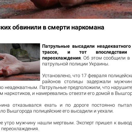
ких обвинили в смерти наркомана
Патрульные высадили неадекватного
трассе, и тот впоследстви
переохлаждения
. Об этом сообщили в 
патрульной полиции Украины.
Установлено, что 17 февраля полицейск
районов столицы задержали мужчину
ло неадекватным. Патрульные предположили, что нарушите
м наркотиков, и намеревались отвезти его домой в Вышгор
чина отказывался ехать и по дороге постоянно пытал
ло Вышгорода полицейские его высадили и уехали.
е утро мужчину нашли мертвым. Эксперт пришел к выводу
 переохлаждения.